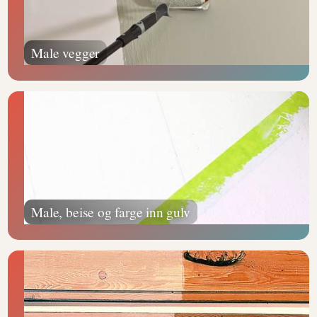
Male vegger
Male, beise og farge inn gulv