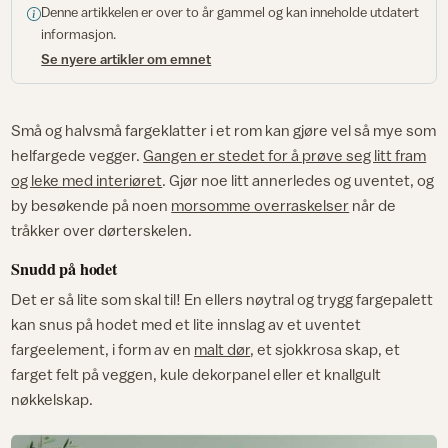
Denne artikkelen er over to år gammel og kan inneholde utdatert
informasjon.
Se nyere artikler om emnet
Små og halvsmå fargeklatter i et rom kan gjøre vel så mye som
helfargede vegger.
Gangen er stedet for å prøve seg litt fram
og leke med interiøret
. Gjør noe litt annerledes og uventet, og
by besøkende på noen
morsomme overraskelser
når de
tråkker over dørterskelen.
Snudd på hodet
Det er så lite som skal til! En ellers nøytral og trygg fargepalett
kan snus på hodet med et lite innslag av et uventet
fargeelement, i form av en
malt dør
, et sjokkrosa skap, et
farget felt på veggen, kule dekorpanel eller et knallgult
nøkkelskap.