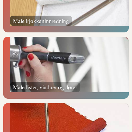
Male kjøkkeninnredning
Male lister, vinduer og dører