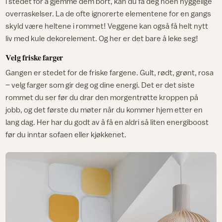
i stedet for å gjemme dem bort, kan du få deg noen hyggelige
overraskelser. La de ofte ignorerte elementene for en gangs
skyld være heltene i rommet! Veggene kan også få helt nytt
liv med kule dekorelement. Og her er det bare å leke seg!
Velg friske farger
Gangen er stedet for de friske fargene. Gult, rødt, grønt, rosa
– velg farger som gir deg og dine energi. Det er det siste
rommet du ser før du drar den morgentrøtte kroppen på
jobb, og det første du møter når du kommer hjem etter en
lang dag. Her har du godt av å få en aldri så liten energiboost
før du inntar sofaen eller kjøkkenet.