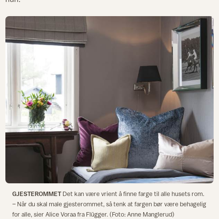
GJESTEROMMET
Det kan være vrient å finne farge til alle husets rom.
– Når du skal male gjesterommet, så tenk at fargen bør være behagelig
for alle, sier Alice Voraa fra Flügger. (Foto: Anne Manglerud)