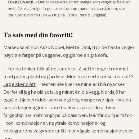
FOLKESNAKK
− Det er dessverre alt for mange som velger grått eller
hvitt. Tør du å velge farger, er det de rommene folk snakker om, sier
Idar Stensvold fra Pure & Original. (Foto: Pure & Original)
Ta sats med din favoritt!
Markedssjef hos Akzo Nobel, Mette Dahl
,
tror de fleste velger
nøytrale farger på veggene, og gjerne en grå sofa.
− For da tenker folk at det er enkelt å sette farger i rommet
med puter, pledd og gardiner. Men hva med å tenke motsatt?
Jeg elsker blått
– nesten alle klærne mine er i blå nyanser.
Derfor vil jeg ha blå sofa, og minst én blå vegg. Nordsjö har
også et hjelpemiddel som kan gi deg mange nye tips. Hvis du
ser på fargeveggene i våre butikker, så ser du at hver
fargechip har matchingtips på baksiden. Her får du tips til ton-
i-ton-kombinasjoner, nøytrale kombinasjoner og
«designerens valg» som er litt mer vågale kombinasjoner, sier
hun.