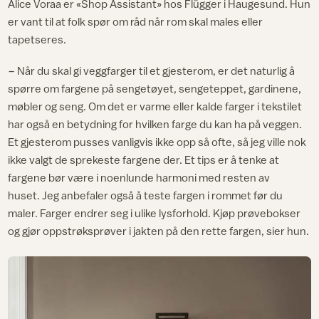
Alice Voraa er «Shop Assistant» hos Flügger i Haugesund. Hun
er vant til at folk spør om råd når rom skal males eller
tapetseres.
− Når du skal gi veggfarger til et gjesterom, er det naturlig å
spørre om fargene på sengetøyet, sengeteppet, gardinene,
møbler og seng. Om det er varme eller kalde farger i tekstilet
har også en betydning for hvilken farge du kan ha på veggen.
Et gjesterom pusses vanligvis ikke opp så ofte, så jeg ville nok
ikke valgt de sprekeste fargene der. Et tips er å tenke at
fargene bør være i noenlunde harmoni med resten av
huset. Jeg anbefaler også å teste fargen i rommet før du
maler. Farger endrer seg i ulike lysforhold. Kjøp prøvebokser
og gjør oppstrøksprøver i jakten på den rette fargen, sier hun.