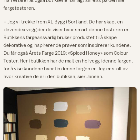
Han erfarer at også butikkene har lagt sin elsk på den lille
fargetesteren.
− Jeg vil trekke frem XL Bygg i Sortland. De har skapt en
«levende» vegg der de viser hvor smart denne testeren er.
Butikkens fargeansvarlig bruker produktet til å skape
dekorative og inspirerende prøver som inspirerer kundene.
Du får også Årets Farge 2019; «Spiced Honey» som Colour
Tester. Her i butikken har de malt en hel vegg i denne fargen,
for å vise kundene hvor fin denne fargen er. Jeg er stolt av
hvor kreative de er i den butikken, sier Jansen.