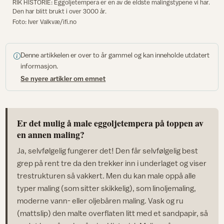
RIK HISTORIE: Eggoljetempera er en av de eldste malingstypene vi har.
Den har blitt brukt i over 3000 år.
Foto: Iver Valkvæ/ifi.no
Denne artikkelen er over to år gammel og kan inneholde utdatert
informasjon.
Se nyere artikler om emnet
Er det mulig å male eggoljetempera på toppen av
en annen maling?
Ja, selvfølgelig fungerer det! Den får selvfølgelig best
grep på rent tre da den trekker inn i underlaget og viser
trestrukturen så vakkert. Men du kan male oppå alle
typer maling (som sitter skikkelig), som linoljemaling,
moderne vann- eller oljebåren maling. Vask og ru
(mattslip) den malte overflaten litt med et sandpapir, så