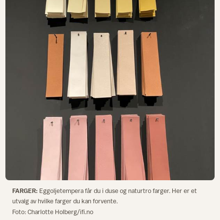
FARGER:
Eggoljetempera får du i duse og naturtro farger. Her er et
utvalg av hvilke farger du kan forvente.
Foto: Charlotte Holberg/ifi.no