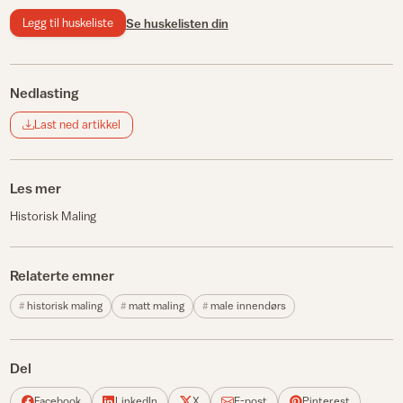
Legg til huskeliste
Se huskelisten din
Nedlasting
Last ned artikkel
Les mer
Historisk Maling
Relaterte emner
historisk maling
matt maling
male innendørs
Del
Facebook
LinkedIn
X
E-post
Pinterest