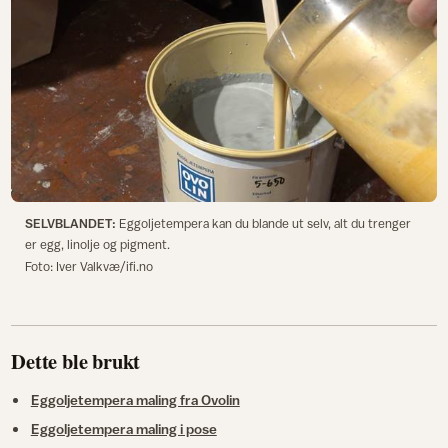
SELVBLANDET:
Eggoljetempera kan du blande ut selv, alt du trenger
er egg, linolje og pigment.
Foto: Iver Valkvæ/ifi.no
Dette ble brukt
Eggoljetempera maling fra Ovolin
Eggoljetempera maling i pose