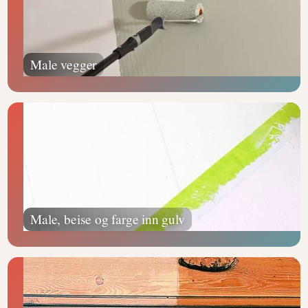
Male vegger
Male, beise og farge inn gulv