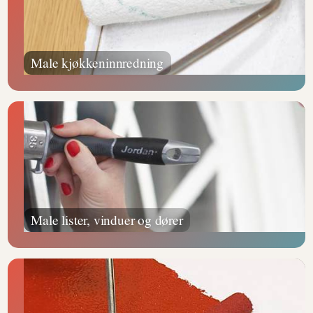
Male kjøkkeninnredning
Male lister, vinduer og dører