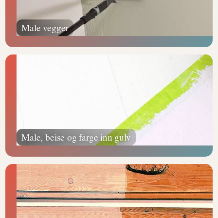
Male vegger
Male, beise og farge inn gulv