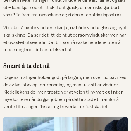
Ser den hvite malingen rundt vinduene dine litt falmet og slitt
ut – kanskje med et litt skittent gråskjær som ikke går bort i
vask? Ta fram malingssakene og gi den et oppfriskingsstrøk.
Vi elsker å pynte vinduene før jul, og både vindusglass og pynt
skal skinne. Da ser det litt kleint ut dersom vinduskarmen har
et uvasket utseende. Det blir som å vaske hendene uten å
rense neglene, det ser ulekkert ut.
Smart å ta det nå
Dagens malinger holder godt på fargen, men over tid påvirkes
de av lys, støv og forurensning, og mest utsatt er vinduer.
Kjedelig kanskje, men trøsten er at veien til nymalt og fint er
mye kortere når du gjør jobben på dette stadiet, framfor å
vente til malingen flasser og treverket er fuktskadet.