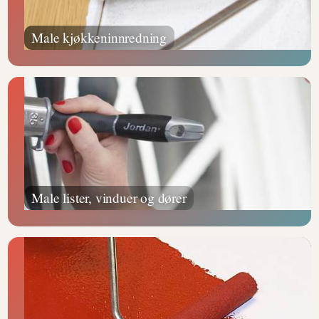
Male kjøkkeninnredning
Male lister, vinduer og dører