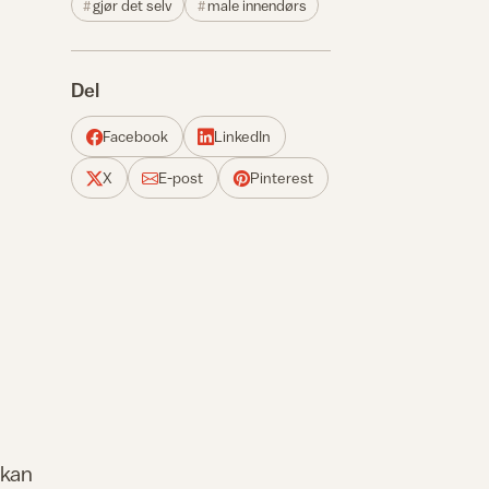
gjør det selv
male innendørs
Del
Facebook
LinkedIn
X
E-post
Pinterest
 kan