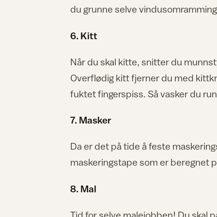
du grunne selve vindusomrammingen. 
6. Kitt
Når du skal kitte, snitter du munnst
Overflødig kitt fjerner du med kittk
fuktet fingerspiss. Så vasker du run
7. Masker
Da er det på tide å feste maskering
maskeringstape som er beregnet på 
8. Mal
Tid for selve malejobben! Du skal på