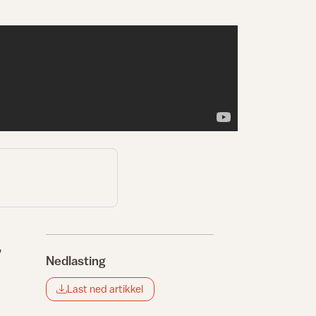
,
Nedlasting
Last ned artikkel