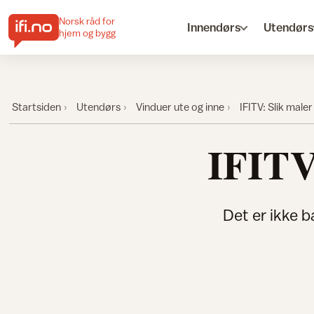
Norsk råd for
Innendørs
Utendørs
hjem og bygg
Startsiden
Utendørs
Vinduer ute og inne
IFITV: Slik male
IFITV
Det er ikke b