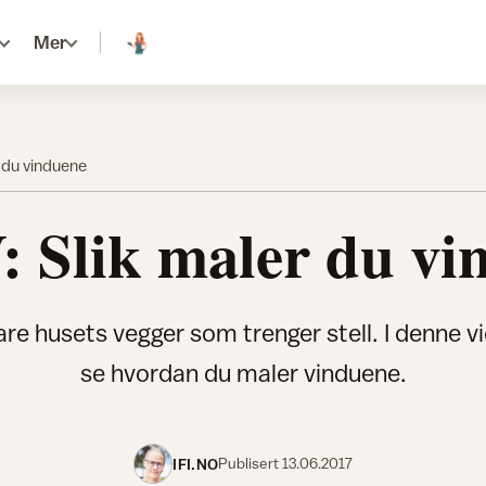
Mer
r du vinduene
: Slik maler du vi
are husets vegger som trenger stell. I denne 
se hvordan du maler vinduene.
IFI.NO
Publisert
13.06.2017