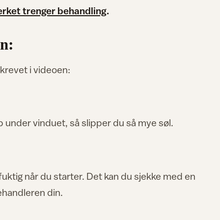
erket trenger behandling
.
n:
revet i videoen:
p under vinduet, så slipper du så mye søl.
r fuktig når du starter. Det kan du sjekke med en
ehandleren din.