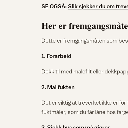
SE OGSÅ:
Slik sjekker du om trev
Her er fremgangsmåte
Dette er fremgangsmåten som besk
1. Forarbeid
Dekk til med malefilt eller dekkpap
2. Mål fukten
Det er viktig at treverket ikke er fo
fuktmåler, som du får låne hos farg
3. Sjekk hva som må gjøres