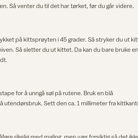
Så venter du til det har tørket, før du går videre.
ykket på kittsprøyten i 45 grader. Så stryker du ut kit
niven. Så sletter du ut kittet. Da kan du bare bruke e
dt.
stape for å unngå søl på rutene. Bruk en blå
utendørsbruk. Sett den ca. 1 millimeter fra kittkant
føre rikelig med maling, men vær forsiktig så det ikk