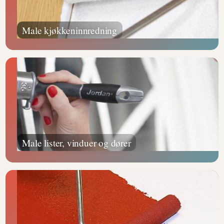
Male kjøkkeninnredning
Male lister, vinduer og dører