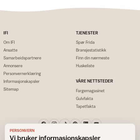
IFI
TJENESTER
Om IFI
Spør Frida
Ansatte
Bransjestatistikk
Samarbeidspartnere
Finn din nærmeste
Annonsere
Huskeliste
Personvernerklæring
VÅRE NETTSTEDER
Informasjonskapsler
Sitemap
Fargemagasinet
Gulvfakta
Tapetfakta
PERSONVERN
Vi bruker informasjonskapsler