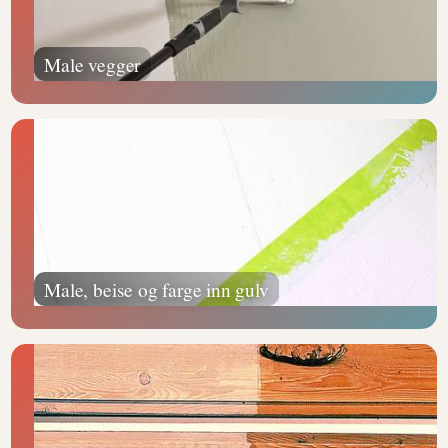
Male vegger
Male, beise og farge inn gulv