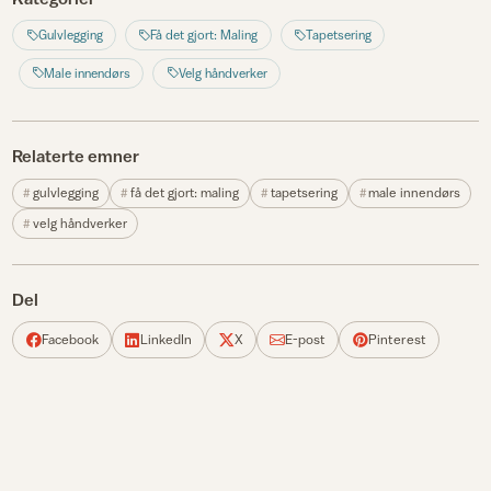
Gulvlegging
Få det gjort: Maling
Tapetsering
Male innendørs
Velg håndverker
Relaterte emner
gulvlegging
få det gjort: maling
tapetsering
male innendørs
velg håndverker
Del
Facebook
LinkedIn
X
E-post
Pinterest