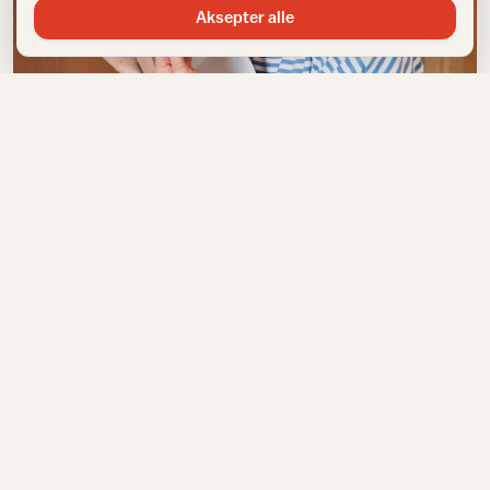
Aksepter alle
Blått/turkis
Venke Knutson: − Derfor har jeg tapet i alle rom
NYHETSBREV
Få inspirasjon rett i innboksen
Meld deg på IFIs nyhetsbrev for tips, råd og inspirasjon til
hjemmet.