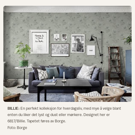
BILLIE:
En perfekt kolleksjon for hverdagsliv, med mye å velge blant
enten du liker det lyst og dust eller mørkere. Designet her er
6817/Billie. Tapetet føres av Borge.
Foto: Borge