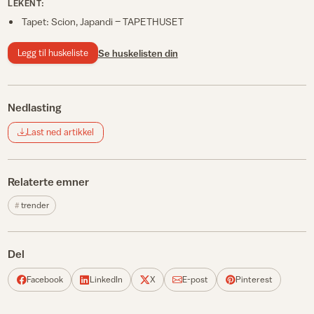
LEKENT:
Tapet: Scion, Japandi – TAPETHUSET
Legg til huskeliste
Se huskelisten din
Nedlasting
Last ned artikkel
Relaterte emner
trender
Del
Facebook
LinkedIn
X
E-post
Pinterest