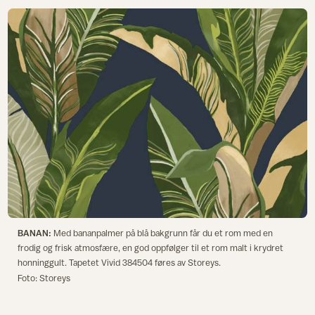
BANAN:
Med bananpalmer på blå bakgrunn får du et rom med en
frodig og frisk atmosfære, en god oppfølger til et rom malt i krydret
honninggult. Tapetet Vivid 384504 føres av Storeys.
Foto: Storeys