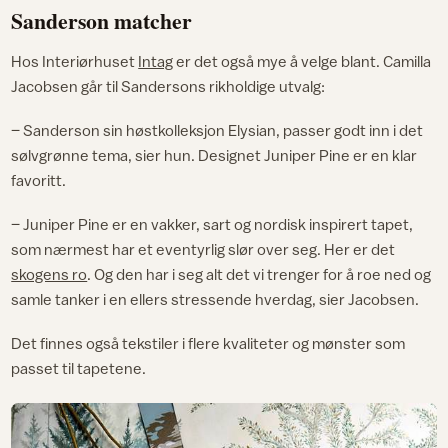
Sanderson matcher
Hos Interiørhuset
Intag
er det også mye å velge blant. Camilla
Jacobsen går til Sandersons rikholdige utvalg:
– Sanderson sin høstkolleksjon Elysian, passer godt inn i det
sølvgrønne tema, sier hun. Designet Juniper Pine er en klar
favoritt.
– Juniper Pine er en vakker, sart og nordisk inspirert tapet,
som nærmest har et eventyrlig slør over seg. Her er det
skogens ro
. Og den har i seg alt det vi trenger for å roe ned og
samle tanker i en ellers stressende hverdag, sier Jacobsen.
Det finnes også tekstiler i flere kvaliteter og mønster som
passet til tapetene.