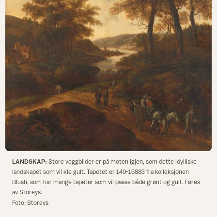
LANDSKAP:
Store veggbilder er på moten igjen, som dette idylliske
landskapet som vil kle gult. Tapetet er 149-15883 fra kolleksjonen
Blush, som har mange tapeter som vil passe både grønt og gult. Føres
av Storeys.
Foto: Storeys