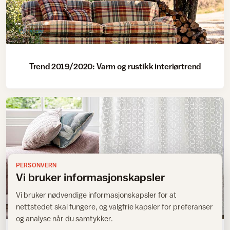
Trender
Trend 2019/2020: Varm og rustikk interiørtrend
PERSONVERN
Vi bruker informasjonskapsler
Vi bruker nødvendige informasjonskapsler for at
nettstedet skal fungere, og valgfrie kapsler for preferanser
Stue
og analyse når du samtykker.