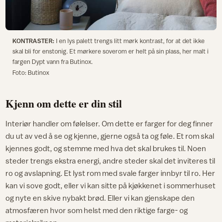
KONTRASTER:
I en lys palett trengs litt mørk kontrast, for at det ikke
skal bli for enstonig. Et mørkere soverom er helt på sin plass, her malt i
fargen Dypt vann fra Butinox.
Foto: Butinox
Kjenn om dette er din stil
Interiør handler om følelser. Om dette er farger for deg finner
du ut av ved å se og kjenne, gjerne også ta og føle. Et rom skal
kjennes godt, og stemme med hva det skal brukes til. Noen
steder trengs ekstra energi, andre steder skal det inviteres til
ro og avslapning. Et lyst rom med svale farger innbyr til ro. Her
kan vi sove godt, eller vi kan sitte på kjøkkenet i sommerhuset
og nyte en skive nybakt brød. Eller vi kan gjenskape den
atmosfæren hvor som helst med den riktige farge- og