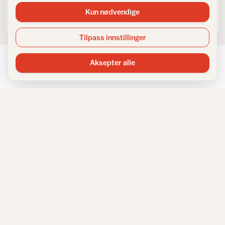
10 tips til valg av stuegardiner
Kun nødvendige
Tilpass innstillinger
Aksepter alle
NYHETSBREV
Få inspirasjon rett i innboksen
Meld deg på IFIs nyhetsbrev for tips, råd og inspirasjon til
hjemmet.
E-postadresse
Meld meg på