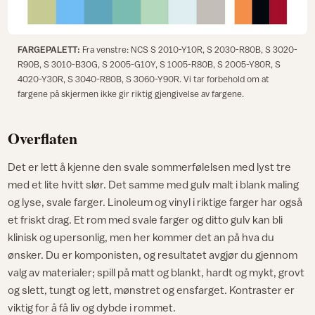
FARGEPALETT:
Fra venstre: NCS S 2010-Y10R, S 2030-R80B, S 3020-
R90B, S 3010-B30G, S 2005-G10Y, S 1005-R80B, S 2005-Y80R, S
4020-Y30R, S 3040-R80B, S 3060-Y90R. Vi tar forbehold om at
fargene på skjermen ikke gir riktig gjengivelse av fargene.
Overflaten
Det er lett å kjenne den svale sommerfølelsen med lyst tre
med et lite hvitt slør. Det samme med gulv malt i blank maling
og lyse, svale farger. Linoleum og vinyl i riktige farger har også
et friskt drag. Et rom med svale farger og ditto gulv kan bli
klinisk og upersonlig, men her kommer det an på hva du
ønsker. Du er komponisten, og resultatet avgjør du gjennom
valg av materialer; spill på matt og blankt, hardt og mykt, grovt
og slett, tungt og lett, mønstret og ensfarget. Kontraster er
viktig for å få liv og dybde i rommet.