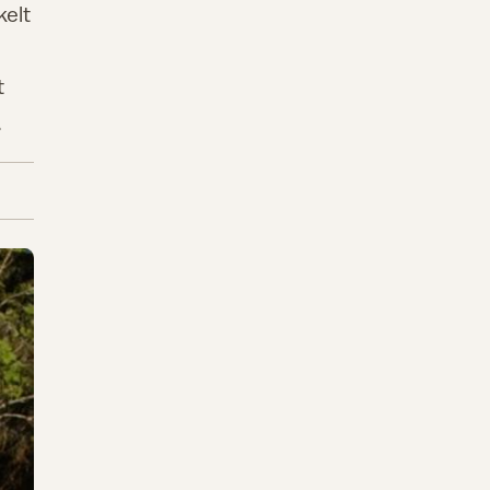
kelt
t
.