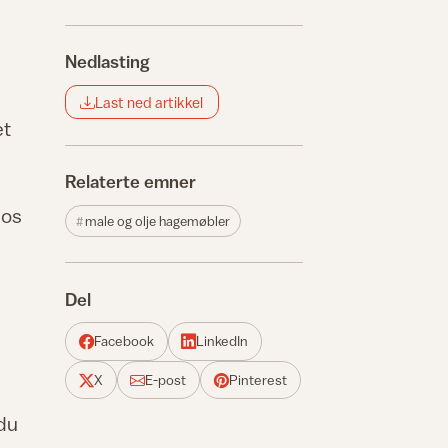
Nedlasting
Last ned artikkel
et
Relaterte emner
hos
male og olje hagemøbler
Del
Facebook
LinkedIn
X
E-post
Pinterest
 du