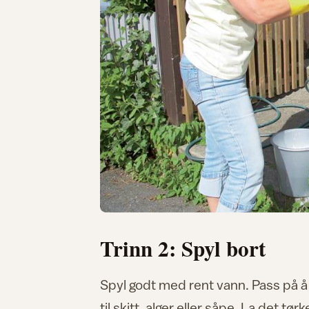
Trinn 2: Spyl bort
Spyl godt med rent vann. Pass på å f
til skitt, alger eller såpe. La det tør