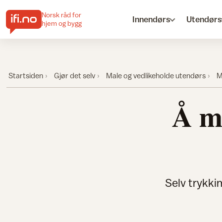
Norsk råd for
Innendørs
Utendørs
hjem og bygg
Startsiden
Gjør det selv
Male og vedlikeholde utendørs
M
Å m
Selv trykki