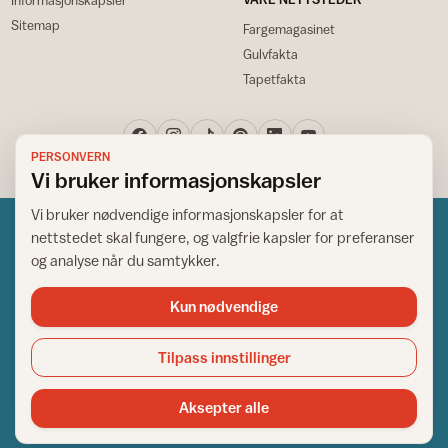
Sitemap
Fargemagasinet
Gulvfakta
Tapetfakta
PERSONVERN
Vi bruker informasjonskapsler
Vi bruker nødvendige informasjonskapsler for at
nettstedet skal fungere, og valgfrie kapsler for preferanser
og analyse når du samtykker.
Kun nødvendige
Norsk råd for hjem og bygg
Copyright © 1995-2026. All Rights Reserved.
Tilpass innstillinger
Ansvarlig redaktør: Helge Bod Vangen
Adm. direktør: Helge Bod Vangen
Aksepter alle
Utgiver: IFI - Norsk råd for hjem og bygg