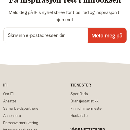
Meld deg på IFIs nyhetsbrev for tips, råd og inspirasjon til
hjemmet.
E-postadresse
Meld meg på
IFI
TJENESTER
Om IFI
Spør Frida
Ansatte
Bransjestatistikk
Samarbeidspartnere
Finn din nærmeste
Annonsere
Huskeliste
Personvernerklæring
VÅRE NETTSTEDER
Informasjonskapsler