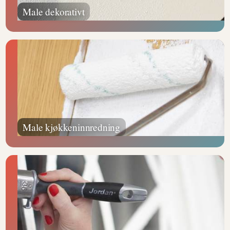
Male dekorativt
Male kjøkkeninnredning