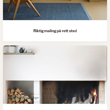
Fargelære
Riktig maling på rett sted
Svart/grått/jordfarger