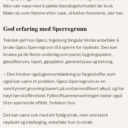
Men vær nøye med å sjekke blandingsforholdet før bruk.
Maler du over flatene etter vask, vil lukten forsvinne, sier han.
God erfaring med Sperregrunn
Teknisk sjef hos Gjøco, Ingeborg Singsås Venås anbefaler å
bruke Gjøco Sperregrunn til å sperre for røyklukt. Den kan
brukes på de fleste underlag som panel, bygningsplater,
glassfibervev, tapet, gipsplater, gammel puss og betong.
− Den hindrer også gjennomblødning av fargestoffer som
også kan være et problem. Gjøco Sperregrunn er en
vanntynnet grunning basert på uretanmodifisert alkyd, og har
høyt tørrstoffinnhold. Fyllstoffsammensetningen bidrar også
til en sperrende effekt, forklarer hun.
Det kan være nok med ett fyldig strøk, men ved sterk
røyklukt og misfarging, anbefaler hun to strøk.