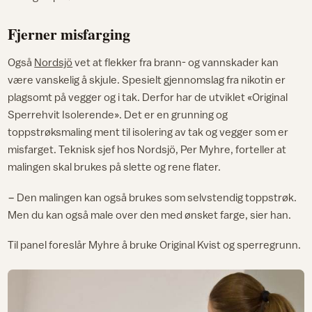
Fjerner misfarging
Også
Nordsjö
vet at flekker fra brann- og vannskader kan
være vanskelig å skjule. Spesielt gjennomslag fra nikotin er
plagsomt på vegger og i tak. Derfor har de utviklet «Original
Sperrehvit Isolerende». Det er en grunning og
toppstrøksmaling ment til isolering av tak og vegger som er
misfarget. Teknisk sjef hos Nordsjö, Per Myhre, forteller at
malingen skal brukes på slette og rene flater.
− Den malingen kan også brukes som selvstendig toppstrøk.
Men du kan også male over den med ønsket farge, sier han.
Til panel foreslår Myhre å bruke Original Kvist og sperregrunn.