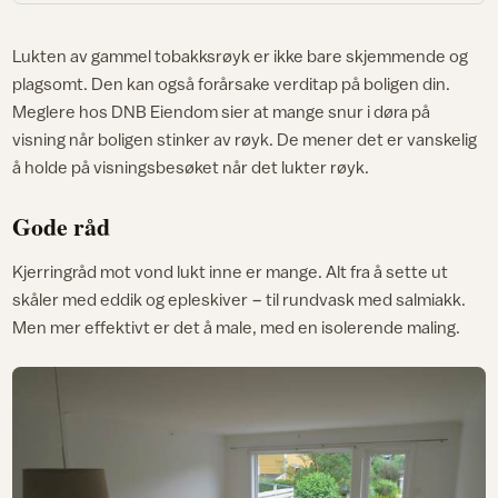
Lukten av gammel tobakksrøyk er ikke bare skjemmende og
plagsomt. Den kan også forårsake verditap på boligen din.
Meglere hos DNB Eiendom sier at mange snur i døra på
visning når boligen stinker av røyk. De mener det er vanskelig
å holde på visningsbesøket når det lukter røyk.
Gode råd
Kjerringråd mot vond lukt inne er mange. Alt fra å sette ut
skåler med eddik og epleskiver − til rundvask med salmiakk.
Men mer effektivt er det å male, med en isolerende maling.