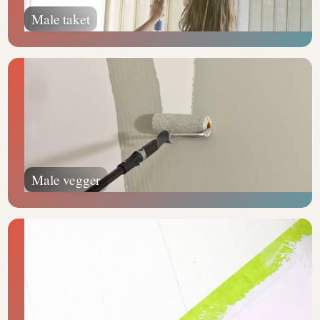
Male taket
Male vegger