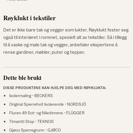
Røyklukt i tekstiler
Det er ikke bare tak og vegger som lukter. Røyklukt fester seg
også til interiøret i rommet, spesielt alt av tekstiler. Så i tillegg
til å vaske og male tak og vegger, anbefaler ekspertene å
rense gardiner, møbler, puter og tepper.
Dette ble brukt
DISSE PRODUKTENE KAN HJELPE DEG MED RØYKLUKTA:
Isolermaling - BECKERS
Original Sperrehvit Isolerende - NORDSJÖ
Fluren 49 Sot- og Nikotinrens - FLÜGGER
Timantti Stop - TEKNOS
Gjøco Sperregrunn - GJØCO