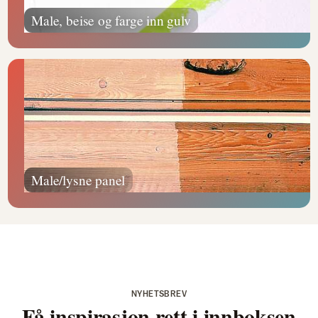
Male, beise og farge inn gulv
Male/lysne panel
NYHETSBREV
Få inspirasjon rett i innboksen