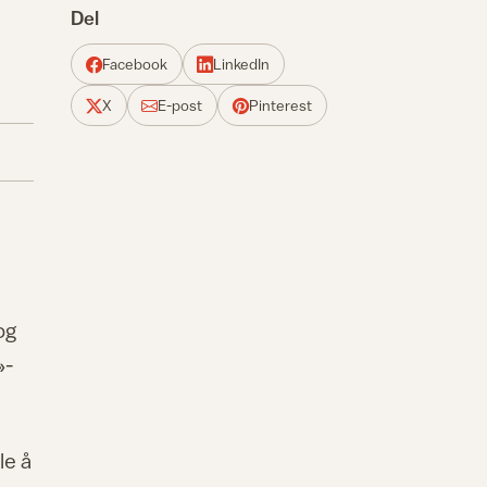
Del
Facebook
LinkedIn
X
E-post
Pinterest
og
»-
le å