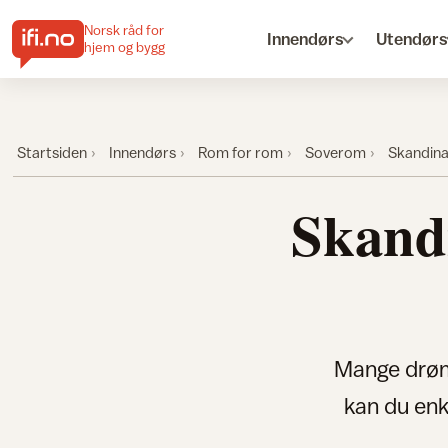
Norsk råd for
Innendørs
Utendørs
hjem og bygg
Startsiden
Innendørs
Rom for rom
Soverom
Skandina
Skandi
Mange drøm
kan du enk