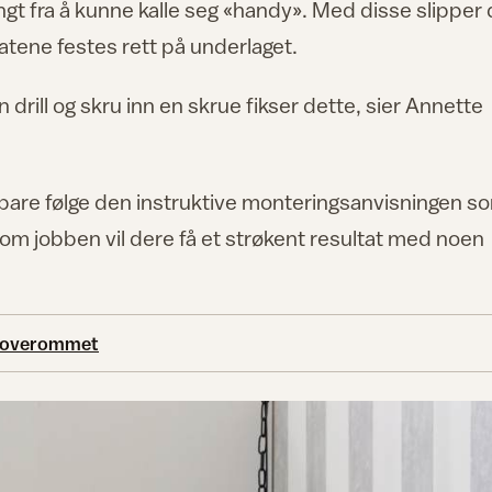
gt fra å kunne kalle seg «handy». Med disse slipper
latene festes rett på underlaget.
rill og skru inn en skrue fikser dette, sier Annette
, bare følge den instruktive monteringsanvisningen s
om jobben vil dere få et strøkent resultat med noen
å soverommet