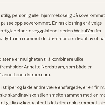
er stilig, personlig eller hjemmekoselig på soveromme
 å pusse opp soverommet. En rask løsning er å velge
 ferdigtapetserte veggplatene i serien
Walls4You
fra
du flytte inn i rommet du drømmer om i løpet av et pa
atene er muligheten til å kombinere ulike
m, fremholder Annette Nordstrøm, som både er
på
annettenordstrom.com
.
 striper og la de andre være ensfargede, er en fin m
stiske skandinaviske stilen smelte sammen med en m
et gir liv og kontraster til det ellers enkle rommet, si