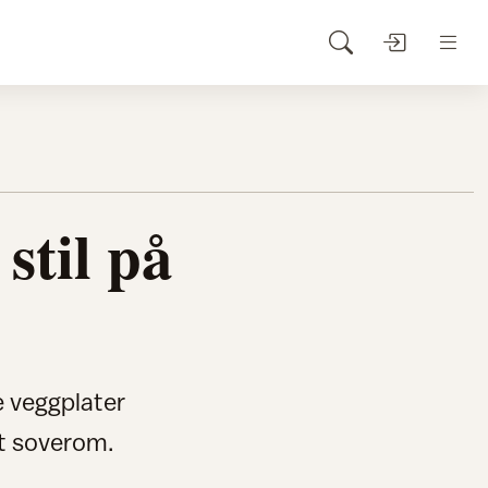
stil på
 veggplater
tt soverom.