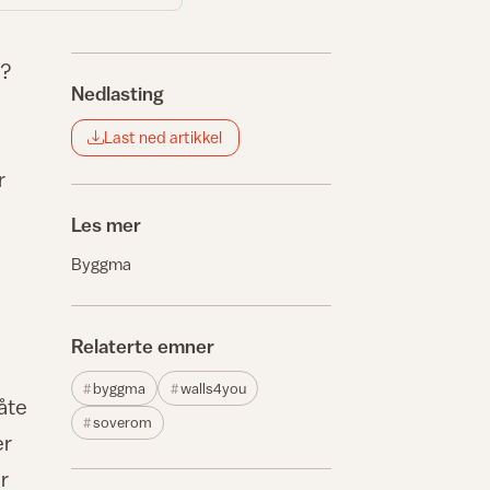
t?
Nedlasting
Last ned artikkel
r
Les mer
Byggma
Relaterte emner
byggma
walls4you
åte
soverom
er
er