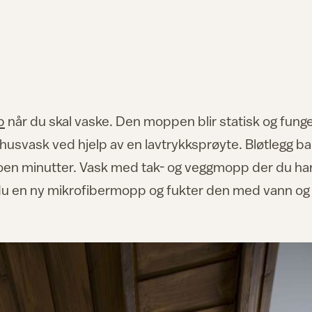
p
når du skal vaske. Den moppen blir statisk og fung
usvask ved hjelp av en lavtrykksprøyte. Bløtlegg ba
 noen minutter. Vask med tak- og veggmopp der du ha
ar du en ny mikrofibermopp og fukter den med vann og