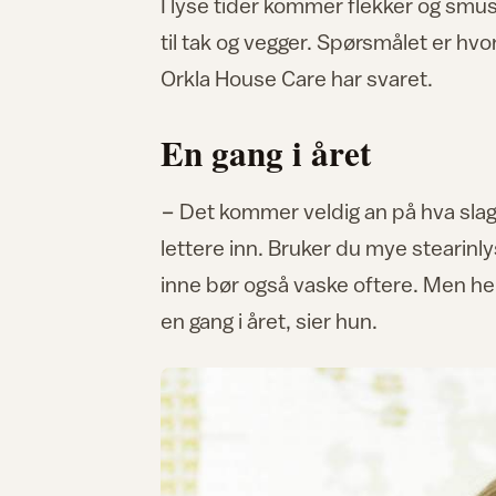
I lyse tider kommer flekker og smuss
til tak og vegger. Spørsmålet er hvo
Orkla House Care har svaret.
En gang i året
− Det kommer veldig an på hva slags
lettere inn. Bruker du mye stearinly
inne bør også vaske oftere. Men helt
en gang i året, sier hun.