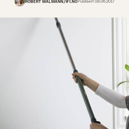
ROBERT WALMANN/IFI.NO
Publisert
08.06.2017