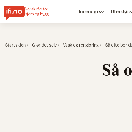
Norsk råd for
Innendørs
Utendørs
hjem og bygg
Startsiden
Gjør det selv
Vask og rengjøring
Så ofte bør d
Så o