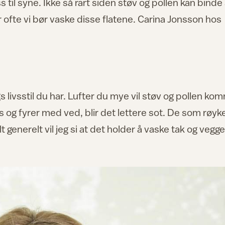
 til syne. Ikke så rart siden støv og pollen kan binde
r ofte vi bør vaske disse flatene. Carina Jonsson hos
 livsstil du har. Lufter du mye vil støv og pollen ko
s og fyrer med ved, blir det lettere sot. De som røyk
 generelt vil jeg si at det holder å vaske tak og vegge