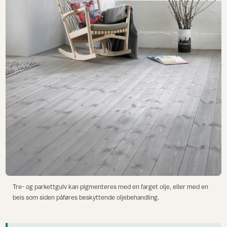
Tre- og parkettgulv kan pigmenteres med en farget olje, eller med en
beis som siden påføres beskyttende oljebehandling.