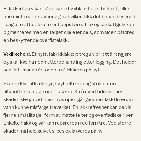
Et lakkert gulv kan både være høyblankt eller helmatt, eller
noe midt imellom avhengig av hvilken lakk det behandles med.
I dag er matte lakker mest populære. Tre- og parkettgulv kan
pigmenteres med en farget olje eller beis, som siden påføres
en beskyttende overflatelakk.
Vedlikehold:
Et nytt, fabrikklakkert tregulv er lett å rengjøre
og skal ikke ha noen etterbehandling etter legging. Det holder
seg fint i mange år før det må lakkeres på nytt.
Skarpe klør til kjæledyr, høyhælte sko og stoler uten
filtknotter kan lage riper i lakken. Små overfladiske riper
skader ikke gulvet, men hvis ripen går gjennom lakkfilmen, vil
vann kunne misfarge treverket. En lakkrefresher kan delvis
fjerne småslitasje i form av matte felter og overfladiske riper.
Enkelte hakk og sår kan repareres med formtre. Ved større
skader må hele gulvet slipes og lakkeres på ny.