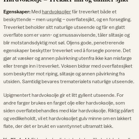
Egenskaper:
Med
hardvoksoljer
får treverket både et
beskyttende – men usynlig – overflatesjikt, og en forsegling.
Treverket beholder sitt naturlige utseende og får en glatt
overflate som er vann- og smussavvisende, tåler slitasje og
blir motstandsdyktig mot søl. Oljens gode, penetrerende
egenskaper beskytter treverket ved å forsegle porene. Det
gjør at væsker og annen påvirkning utenfra ikke kan misfarge
eller trenge inn i treverket. Voksen bidrar med overflatesjiket
som beskytter mot riping, slitasje og annen påvirkning fra
utsiden. Samtidig bevares trematerialets naturlige utseende.
Upigmentert hardvoksolje gir et litt gyllent utseende. For
andre farger brukes en farget olje eller hardvoksolje, som
siden overflatebehandles med klar hardvoksolje. Riktig påført
og vedlikeholdt, vil et hardvoksoljet gulv minne om en lakkert
flate, der det er brukt en vanntynnet ultramatt lakk.