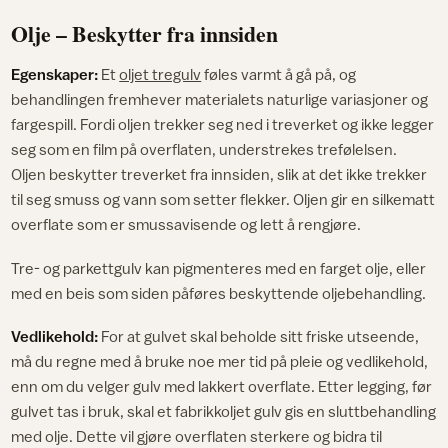
Olje – Beskytter fra innsiden
Egenskaper:
Et
oljet tregulv
føles varmt å gå på, og
behandlingen fremhever materialets naturlige variasjoner og
fargespill. Fordi oljen trekker seg ned i treverket og ikke legger
seg som en film på overflaten, understrekes trefølelsen.
Oljen beskytter treverket fra innsiden, slik at det ikke trekker
til seg smuss og vann som setter flekker. Oljen gir en silkematt
overflate som er smussavisende og lett å rengjøre.
Tre- og parkettgulv kan pigmenteres med en farget olje, eller
med en beis som siden påføres beskyttende oljebehandling.
Vedlikehold:
For at gulvet skal beholde sitt friske utseende,
må du regne med å bruke noe mer tid på pleie og vedlikehold,
enn om du velger gulv med lakkert overflate. Etter legging, før
gulvet tas i bruk, skal et fabrikkoljet gulv gis en sluttbehandling
med olje. Dette vil gjøre overflaten sterkere og bidra til