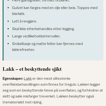
Flere glansgrader, fra matt til blankt.
Gulvet kan farges med en olje eller beis. Toppes med
klarlakk.
Lett å rengjøre.
Skal ikke etterbehandles etter legging.
Lange vedlikeholdsintervaller.
Småslitasje og matte felter kan fjernes med
lakkrefresher.
Lakk – et beskyttende sjikt
Egenskaper:
Lakk
er den mest slitesterke
overflatebehandlingen som finnes for tregulv. Lakken legger
seg som en beskyttende hinne på overflaten, og forhindrer at
skitt og søle misfarger treverket. Lakken beskytter også
trematerialet mot riping.