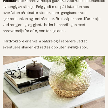
Vedlikehold:
Et hardvoksoljet gulv skal vedlikeholdsbehandles
avhengig av slitasje. Følg godt med på tilstanden hos
overflaten på utsatte steder, som i gangbaner, ved
kjøkkenbenken og i entrésoner. Bruk såper som tilfører olje
ved rengjøring, og gjenta heller behandlingen med
hardvoksolje for ofte, enn for sjeldent.
Hardvoksolje er enkel å påføre og å reparere ved at
eventuelle skader lett rettes opp uten synlige spor.