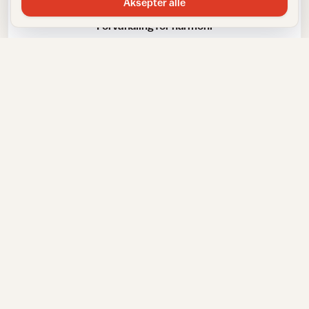
Aksepter alle
Forvandling for harmoni
Bad og toalett
Behandling av teak på badet