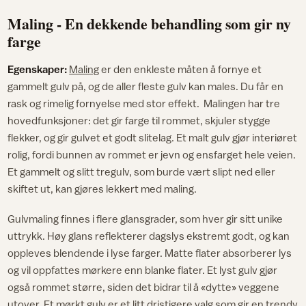
Maling - En dekkende behandling som gir ny
farge
Egenskaper:
Maling
er den enkleste måten å fornye et
gammelt gulv på, og de aller fleste gulv kan males. Du får en
rask og rimelig fornyelse med stor effekt. Malingen har tre
hovedfunksjoner: det gir farge til rommet, skjuler stygge
flekker, og gir gulvet et godt slitelag. Et malt gulv gjør interiøret
rolig, fordi bunnen av rommet er jevn og ensfarget hele veien.
Et gammelt og slitt tregulv, som burde vært slipt ned eller
skiftet ut, kan gjøres lekkert med maling.
Gulvmaling finnes i flere glansgrader, som hver gir sitt unike
uttrykk. Høy glans reflekterer dagslys ekstremt godt, og kan
oppleves blendende i lyse farger. Matte flater absorberer lys
og vil oppfattes mørkere enn blanke flater. Et lyst gulv gjør
også rommet større, siden det bidrar til å «dytte» veggene
utover. Et mørkt gulv er et litt dristigere valg som gir en trendy