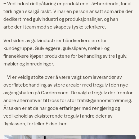
– Ved industriell påføring er produktene UV-herdende, for at
tørkingen skal gå raskt. Vi har en person ansatt som arbeider
dedikert med gulvindustri og produksjonslinjer, og han
arbeider i team med selskapets tyske teknikere.
Ved siden av gulvindustri er håndverkere en stor
kundegruppe. Gulvleggere, gulvslipere, møbel- og
finsnekkere kjøper produktene for behandling av tre i gulv,
møbler og innredninger.
– Vi er veldig stolte over å være valgt som leverandør av
overflatebehandling av store arealer med tregulv i den nye
avgangshallen på Gardermoen. De valgte tregulv der fremfor
andre alternativer til tross for stor trafikkgjennomstrømning.
Årsaken er at de har gode erfaringer med rengjøring og
vedlikehold av eksisterende tregulv i andre deler av
flyplassen, forteller Eidsether.