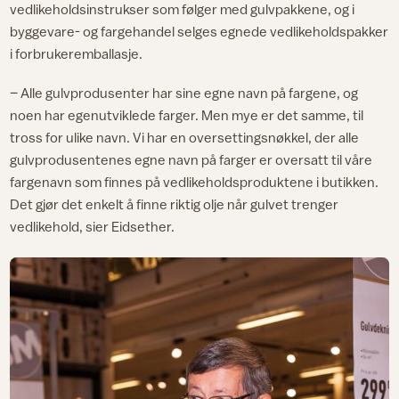
vedlikeholdsinstrukser som følger med gulvpakkene, og i
byggevare- og fargehandel selges egnede vedlikeholdspakker
i forbrukeremballasje.
– Alle gulvprodusenter har sine egne navn på fargene, og
noen har egenutviklede farger. Men mye er det samme, til
tross for ulike navn. Vi har en oversettingsnøkkel, der alle
gulvprodusentenes egne navn på farger er oversatt til våre
fargenavn som finnes på vedlikeholdsproduktene i butikken.
Det gjør det enkelt å finne riktig olje når gulvet trenger
vedlikehold, sier Eidsether.