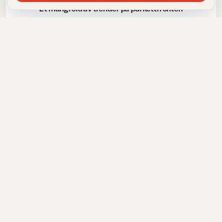
Et mangfold av trender på parkettfronten
Vask og rengjøring
Gi blasse laminatgulv gnisten tilbake