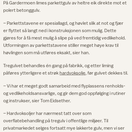
På Gardermoen limes parkettgulv av heltre eik direkte mot et
polert betonggulv.
– Parkettstavene er spesiallagd, og høvlet slik at not og fjær
er flyttet så langt ned i konstruksjonen som mulig. Dette
gjøres for å få mest mulig å slipe på ved fremtidig vedlikehold.
Utformingen av parkettstavene stiller meget høye krav til
høvlingen som må utføres eksakt, sier han.
Tregulvet behandles én gang på fabrikk, og etter liming
påføres ytterligere et strøk
hardvoksolje
, før gulvet dekkes til.
– Vi har et meget godt samarbeid med flyplassens renholds-
og vedlikeholdsansvarlige, og gir dem god oppfølging i rutiner
og instrukser, sier Tom Eidsether.
– Hardvoksoljer har nærmest tatt over som
overflatebehandling på tregulv i offentlige miljøer. Til
privatmarkedet selges fortsatt mye lakkerte gulv, men vi ser