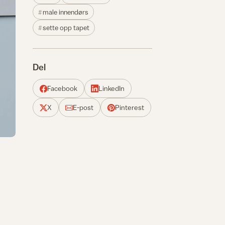
male innendørs
sette opp tapet
Del
Facebook
LinkedIn
X
E-post
Pinterest