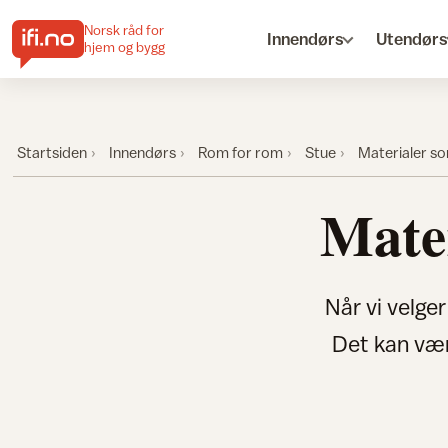
Norsk råd for
Innendørs
Utendørs
hjem og bygg
Startsiden
Innendørs
Rom for rom
Stue
Materialer som
Mater
Når vi velger
Det kan vær