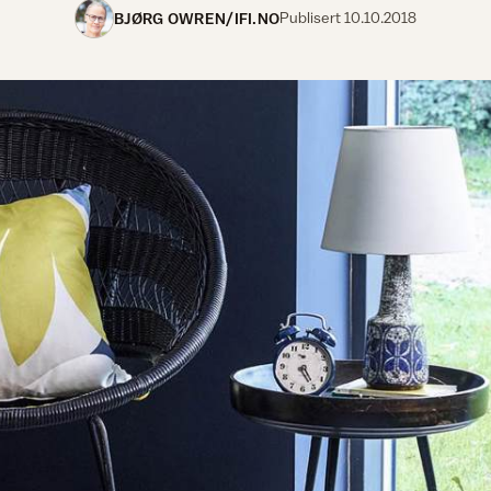
BJØRG OWREN/IFI.NO
Publisert
10.10.2018