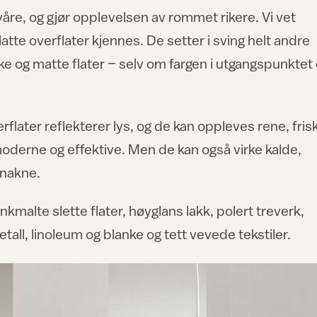
våre, og gjør opplevelsen av rommet rikere. Vi vet
latte overflater kjennes. De setter i sving helt andre
ke og matte flater – selv om fargen i utgangspunktet 
flater reflekterer lys, og de kan oppleves rene, fris
oderne og effektive. Men de kan også virke kalde,
 nakne.
kmalte slette flater, høyglans lakk, polert treverk,
tall, linoleum og blanke og tett vevede tekstiler.