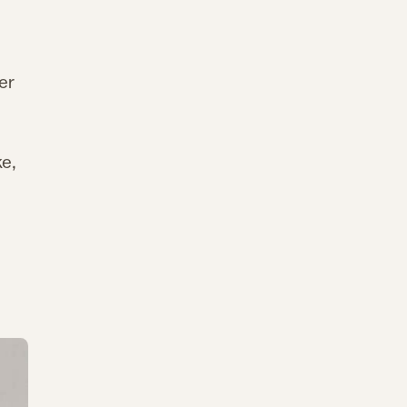
er
ke,