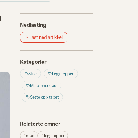
d
Nedlasting
Last ned artikkel
Kategorier
Stue
Legg tepper
Male innendørs
Sette opp tapet
Relaterte emner
stue
legg tepper