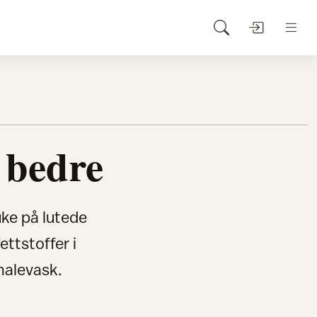
 bedre
uke på lutede
ettstoffer i
malevask.