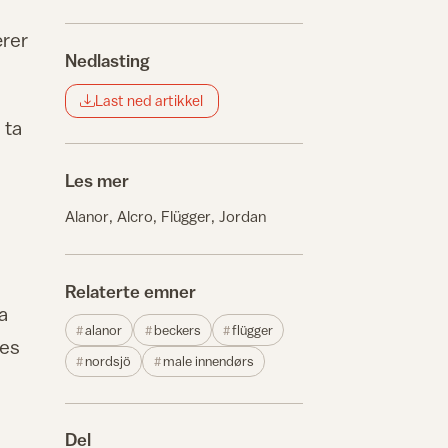
ærer
Nedlasting
Last ned artikkel
 ta
Les mer
Alanor
Alcro
Flügger
Jordan
Relaterte emner
a
alanor
beckers
flügger
nes
nordsjö
male innendørs
Del