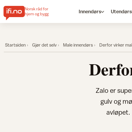
Norsk råd for
Innendørs
Utendørs
hjem og bygg
Startsiden
Gjør det selv
Male innendørs
Derfor virker ma
Derfo
Zalo er supe
gulv og møb
avløpet.