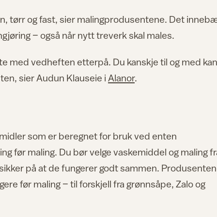
n, tørr og fast, sier malingprodusentene. Det inneb
gjøring – også når nytt treverk skal males.
slite med vedheften etterpå. Du kanskje til og med kan
aten, sier Audun Klauseie i
Alanor
.
midler som er beregnet for bruk ved enten
ring før maling. Du bør velge vaskemiddel og maling fr
sikker på at de fungerer godt sammen. Produsente
re før maling – til forskjell fra grønnsåpe, Zalo og