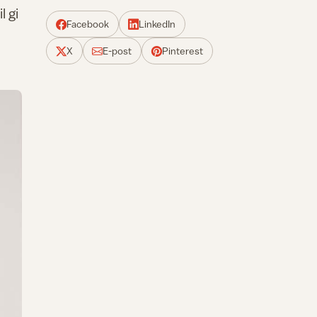
l gi
Facebook
LinkedIn
X
E-post
Pinterest