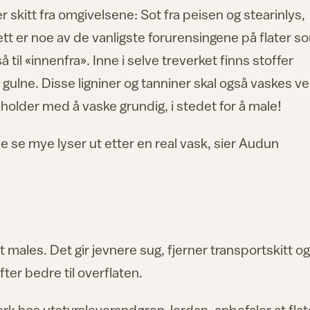
skitt fra omgivelsene: Sot fra peisen og stearinlys,
fett er noe av de vanligste forurensingene på flater s
til «innenfra». Inne i selve treverket finns stoffer
 å gulne. Disse ligniner og tanniner skal også vaskes v
holder med å vaske grundig, i stedet for å male!
ne se mye lyser ut etter en real vask, sier Audun
 males. Det gir jevnere sug, fjerner transportskitt og
ter bedre til overflaten.
verk hos utstyrsleverandøren
Jordan
, anbefaler at fla