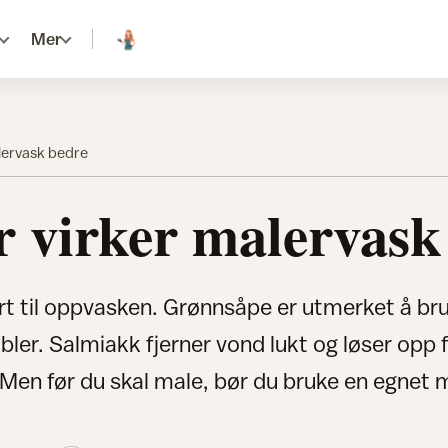
Mer
lervask bedre
r virker malervask
rt til oppvasken. Grønnsåpe er utmerket å br
ler. Salmiakk fjerner vond lukt og løser opp f
 Men før du skal male, bør du bruke en egnet 