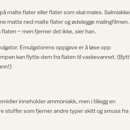
på malte flater eller flater som skal males. Salmiakk
e matte ned malte flater og ødelegge malingfilmen.
flaten – men fjerner det ikke, sier han.
ulgator. Emulgatorens oppgave er å løse opp
vampen kan flytte dem fra flaten til vaskevannet. (Bytt
vann!)
idler inneholder ammoniakk, men i tillegg en
e stoffer som fjerner andre typer skitt og smuss fra