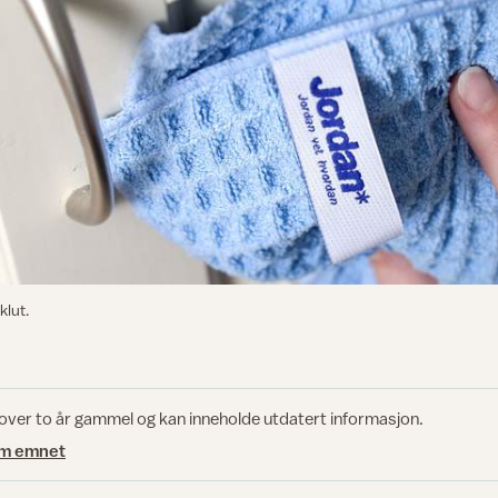
klut.
 over to år gammel og kan inneholde utdatert informasjon.
om emnet