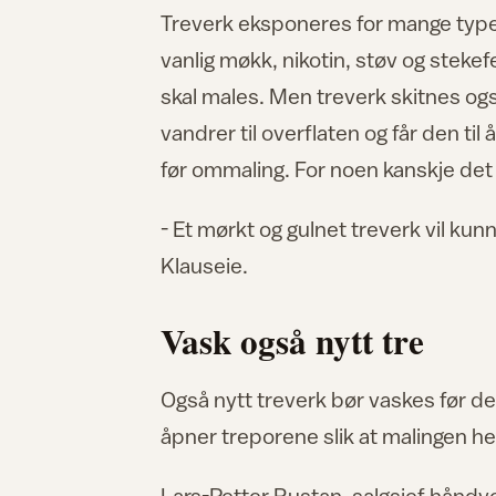
Treverk eksponeres for mange typer 
vanlig møkk, nikotin, støv og steke
skal males. Men treverk skitnes også 
vandrer til overflaten og får den til
før ommaling. For noen kanskje det 
- Et mørkt og gulnet treverk vil kun
Klauseie.
Vask også nytt tre
Også nytt treverk bør vaskes før det
åpner treporene slik at malingen hef
Lars-Petter Rustan, salgsjef hånd