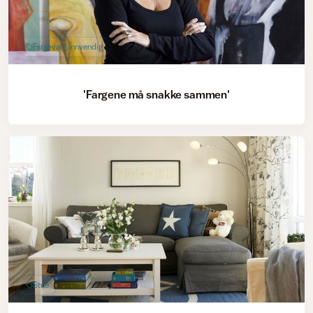
Fargevalg innvendig
'Fargene må snakke sammen'
Stue