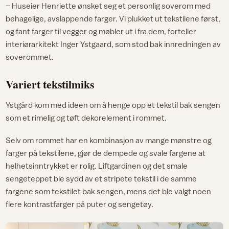
– Huseier Henriette ønsket seg et personlig soverom med
behagelige, avslappende farger. Vi plukket ut tekstilene først,
og fant farger til vegger og møbler ut i fra dem, forteller
interiørarkitekt Inger Ystgaard, som stod bak innredningen av
soverommet.
Variert tekstilmiks
Ystgård kom med ideen om å henge opp et tekstil bak sengen
som et rimelig og tøft dekorelement i rommet.
Selv om rommet har en kombinasjon av mange mønstre og
farger på tekstilene, gjør de dempede og svale fargene at
helhetsinntrykket er rolig. Liftgardinen og det smale
sengeteppet ble sydd av et stripete tekstil i de samme
fargene som tekstilet bak sengen, mens det ble valgt noen
flere kontrastfarger på puter og sengetøy.