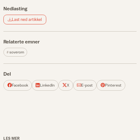
Nedlasting
Last ned artikkel
Relaterte emner
soverom
Del
Facebook
LinkedIn
X
E-post
Pinterest
LES MER