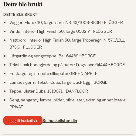
Dette ble brukt
DETTE BLE BRUKT
Vegger: Flutex 10, farge Isbre IN-543/1008-R83B - FLÜGGER
Vindu: Interior High Finish 50, farge 0502-Y - FLÜGGER
Nattbord: Interior High Finish 50, farge Troperegn IN-570/1811-
B73G - FLÜGGER
Liftgardin og sengeteppe: Bali 64469 - BORGE
Tekstil bak hodegjerde og på puter: Fragrance 64444 - BORGE
Ensfarget og stripete silkepute: GREEN APPLE
Lampeskjerm: Tekstil Cuba, farge Duck Egg - BORGE
Teppe: Ulster Dubai 1319071 - DANFLOOR
Seng, sengetøy, lampe, bilder, bildelister, skinn og annet løsøre:
PRIVAT
Legg til huskeliste
Se huskelisten din