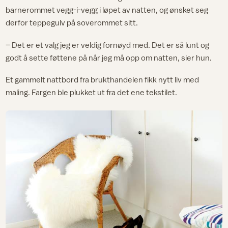
barnerommet vegg-i-vegg i løpet av natten, og ønsket seg
derfor teppegulv på soverommet sitt.
– Det er et valg jeg er veldig fornøyd med. Det er så lunt og
godt å sette føttene på når jeg må opp om natten, sier hun.
Et gammelt nattbord fra brukthandelen fikk nytt liv med
maling. Fargen ble plukket ut fra det ene tekstilet.