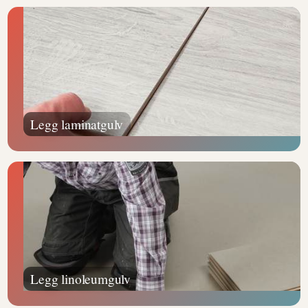
Legg laminatgulv
Legg linoleumgulv