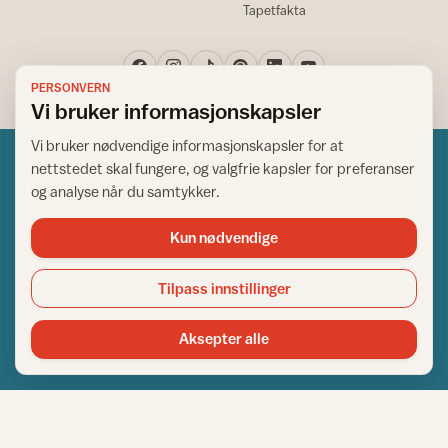
Tapetfakta
PERSONVERN
Vi bruker informasjonskapsler
Vi bruker nødvendige informasjonskapsler for at
nettstedet skal fungere, og valgfrie kapsler for preferanser
og analyse når du samtykker.
Kun nødvendige
Norsk råd for hjem og bygg
Copyright © 1995-2026. All Rights Reserved.
Tilpass innstillinger
Ansvarlig redaktør: Helge Bod Vangen
Adm. direktør: Helge Bod Vangen
Aksepter alle
Utgiver: IFI - Norsk råd for hjem og bygg