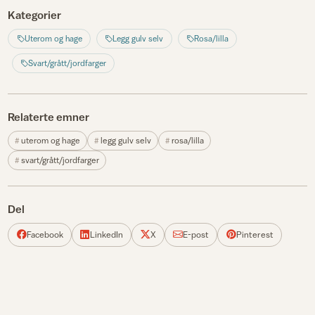
Kategorier
Uterom og hage
Legg gulv selv
Rosa/lilla
Svart/grått/jordfarger
Relaterte emner
uterom og hage
legg gulv selv
rosa/lilla
svart/grått/jordfarger
Del
Facebook
LinkedIn
X
E-post
Pinterest