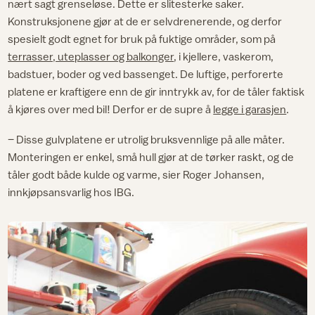
nært sagt grenseløse. Dette er slitesterke saker.
Konstruksjonene gjør at de er selvdrenerende, og derfor
spesielt godt egnet for bruk på fuktige områder, som på
terrasser, uteplasser og balkonger
, i kjellere, vaskerom,
badstuer, boder og ved bassenget. De luftige, perforerte
platene er kraftigere enn de gir inntrykk av, for de tåler faktisk
å kjøres over med bil! Derfor er de supre å
legge i garasjen
.
– Disse gulvplatene er utrolig bruksvennlige på alle måter.
Monteringen er enkel, små hull gjør at de tørker raskt, og de
tåler godt både kulde og varme, sier Roger Johansen,
innkjøpsansvarlig hos IBG.