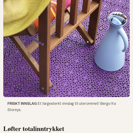
FRISKT INNSLAG
Et fargesterkt innslag til uterommet! Bergo fra
Storeys.
Løfter totalinntrykket