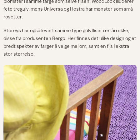
blomster i samme farge som selve flisen. WoodLook illuderer
fete tregulv, mens Universa og Hestra har mønster som små
rosetter.
Storeys har også levert samme type gulvfliser i en årrekke,
disse fra produsenten Bergo. Her finnes det ulike design og et
bredt spekter av farger å velge mellom, samt en flis i ekstra
stor størrelse.