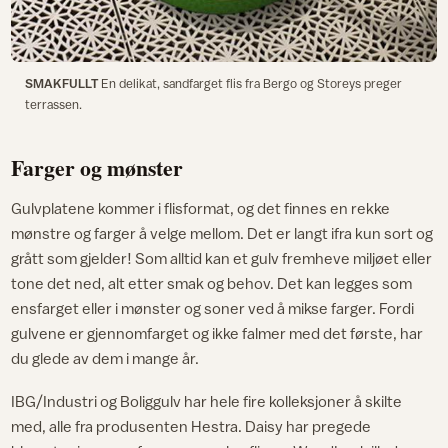
SMAKFULLT
En delikat, sandfarget flis fra Bergo og Storeys preger
terrassen.
Farger og mønster
Gulvplatene kommer i flisformat, og det finnes en rekke
mønstre og farger å velge mellom. Det er langt ifra kun sort og
grått som gjelder! Som alltid kan et gulv fremheve miljøet eller
tone det ned, alt etter smak og behov. Det kan legges som
ensfarget eller i mønster og soner ved å mikse farger. Fordi
gulvene er gjennomfarget og ikke falmer med det første, har
du glede av dem i mange år.
IBG/Industri og Boliggulv har hele fire kolleksjoner å skilte
med, alle fra produsenten Hestra. Daisy har pregede