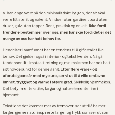
Vi har lenge vært på den minimalistiske bølgen, der alt skal
være litt sterilt og nakent. Vinduer uten gardiner, bord uten
duker, gulv uten tepper. Rent, praktisk og enkelt.
Ikke fordi
trendene bestemmer over oss, men kanskje fordi det er dét
mange av oss har hatt behov for.
Hendelser i samfunnet har en tendens til å gi flertallet like
behov. Det gjelder også i interiør- og tekstilverden. Nå går
tendensen litt i motsatt retning og minimalismen har nok hatt
sitt høydepunkt for denne gang.
Etter flere «rare» og
uforutsigbare år med mye uro, ser vi ut til å ville omfavne
lunhet, trygghet og varme i større grad.
Skikkelig hjemmekos.
Det betyr mer tekstiler, farger og naturelementer inn i
hjemmet.
Tekstilene det kommer mer av fremover, ser ut til å ha mer
farger, gjerne naturinspirerte farger og trykk som ser ut som