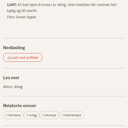
LUNT:
Et lunt hjem å trives i er viktig. Uten tekstiler blir rommet fort
kjølig og litt sterilt.
Foto: Green Apple
Nedlasting
Last ned artikkel
Les mer
Alcro
Intag
Relaterte emner
beckers
intag
storeys
interiørtips