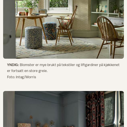
YNDIG:
Blomster er mye brukt på tekstiler og liftgardiner på kjøkkenet
er fortsatt en store greie.
Foto: Intag/Morris