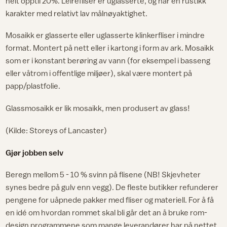
helt opptil 20%. Leirefliser er uglasserte, og har en rustikk
karakter med relativt lav målnøyaktighet.
Mosaikk er glasserte eller uglasserte klinkerfliser i mindre
format. Montert på nett eller i kartong i form av ark. Mosaikk
som er i konstant berøring av vann (for eksempel i basseng
eller våtrom i offentlige miljøer), skal være montert på
papp/plastfolie.
Glassmosaikk er lik mosaikk, men produsert av glass!
(Kilde: Storeys of Lancaster)
Gjør jobben selv
Beregn mellom 5 - 10 % svinn på flisene (NB! Skjevheter
synes bedre på gulv enn vegg). De fleste butikker refunderer
pengene for uåpnede pakker med fliser og materiell. For å få
en idé om hvordan rommet skal bli går det an å bruke rom-
design programmene som mange leverandører har på nettet.