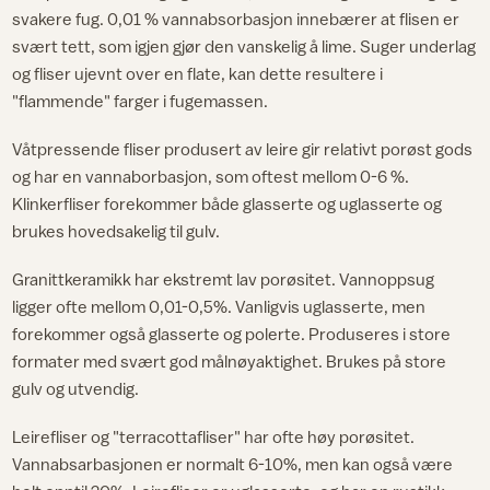
svakere fug. 0,01 % vannabsorbasjon innebærer at flisen er
svært tett, som igjen gjør den vanskelig å lime. Suger underlag
og fliser ujevnt over en flate, kan dette resultere i
"flammende" farger i fugemassen.
Våtpressende fliser produsert av leire gir relativt porøst gods
og har en vannaborbasjon, som oftest mellom 0-6 %.
Klinkerfliser forekommer både glasserte og uglasserte og
brukes hovedsakelig til gulv.
Granittkeramikk har ekstremt lav porøsitet. Vannoppsug
ligger ofte mellom 0,01-0,5%. Vanligvis uglasserte, men
forekommer også glasserte og polerte. Produseres i store
formater med svært god målnøyaktighet. Brukes på store
gulv og utvendig.
Leirefliser og "terracottafliser" har ofte høy porøsitet.
Vannabsarbasjonen er normalt 6-10%, men kan også være