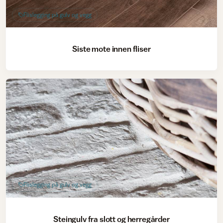
Flislegging på gulv og vegg
Siste mote innen fliser
Flislegging på gulv og vegg
Steingulv fra slott og herregårder