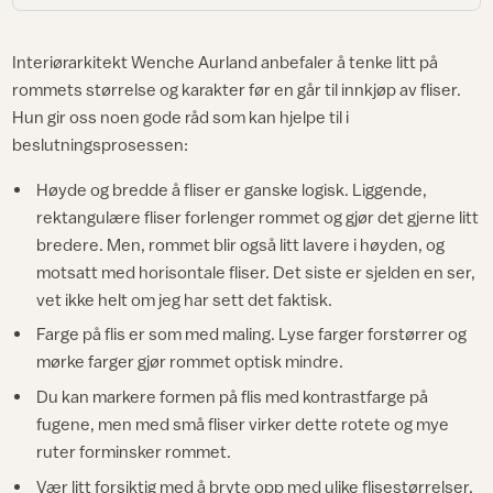
Interiørarkitekt Wenche Aurland anbefaler å tenke litt på
rommets størrelse og karakter før en går til innkjøp av fliser.
Hun gir oss noen gode råd som kan hjelpe til i
beslutningsprosessen:
Høyde og bredde å fliser er ganske logisk. Liggende,
rektangulære fliser forlenger rommet og gjør det gjerne litt
bredere. Men, rommet blir også litt lavere i høyden, og
motsatt med horisontale fliser. Det siste er sjelden en ser,
vet ikke helt om jeg har sett det faktisk.
Farge på flis er som med maling. Lyse farger forstørrer og
mørke farger gjør rommet optisk mindre.
Du kan markere formen på flis med kontrastfarge på
fugene, men med små fliser virker dette rotete og mye
ruter forminsker rommet.
Vær litt forsiktig med å bryte opp med ulike flisestørrelser.