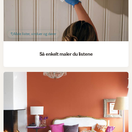
Male lister, vinduer og dører
Så enkelt maler du listene