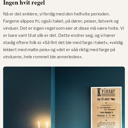
Ingen hvit regel
Nå er det enklere, vi ferdig med den helhvite perioden.
Fargene slippes fri, også i taket, på dører, peiser, listverk og
vinduer. Det er ingen regel som sier at disse må være hvite. Vi
er bare vant til at slik er det. Dette endrer seg, og vi hører
stadig oftere folk si: «Så fint det ble med farge i taket», «veldig
lekkert med malte peis» og «det er såå riktig med farge på
vinduene, hele rommet ble annerledes».