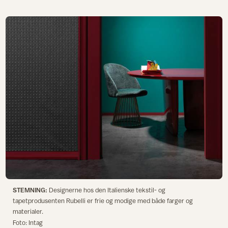
STEMNING:
Designerne hos den Italienske tekstil- og
tapetprodusenten Rubelli er frie og modige med både farger og
materialer.
Foto: Intag