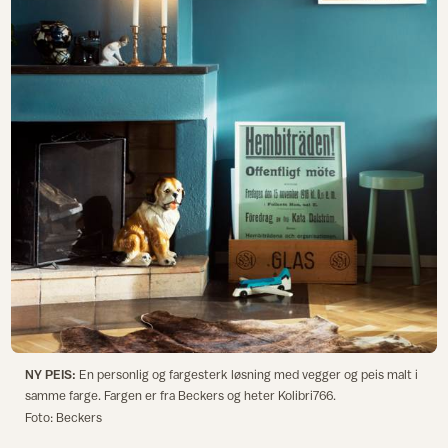
NY PEIS:
En personlig og fargesterk løsning med vegger og peis malt i
samme farge. Fargen er fra Beckers og heter Kolibri766.
Foto: Beckers