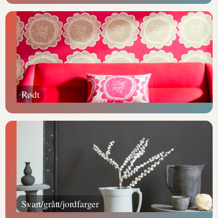
Rødt
Svart/grått/jordfarger