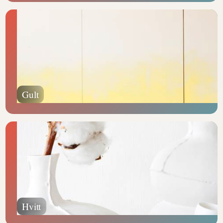
Gult
Hvitt