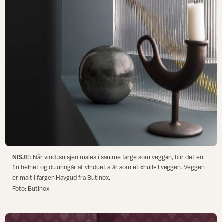
NISJE:
Når vindusnisjen males i samme farge som veggen, blir det en
fin helhet og du unngår at vinduet står som et «hull» i veggen. Veggen
er malt i fargen Havgud fra Butinox.
Foto: Butinox