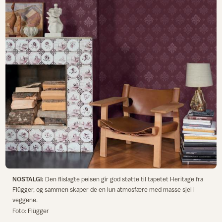
NOSTALGI:
Den flislagte peisen gir god støtte til tapetet Heritage fra
Flügger, og sammen skaper de en lun atmosfære med masse sjel i
veggene.
Foto: Flügger