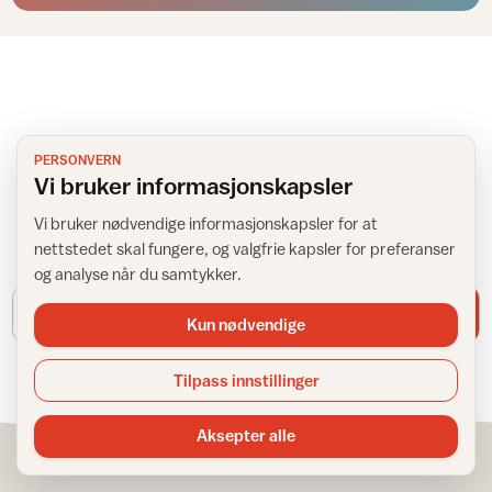
NYHETSBREV
PERSONVERN
Få inspirasjon rett i innboksen
Vi bruker informasjonskapsler
Vi bruker nødvendige informasjonskapsler for at
Meld deg på IFIs nyhetsbrev for tips, råd og inspirasjon til
nettstedet skal fungere, og valgfrie kapsler for preferanser
hjemmet.
og analyse når du samtykker.
E-postadresse
Meld meg på
Kun nødvendige
Tilpass innstillinger
Aksepter alle