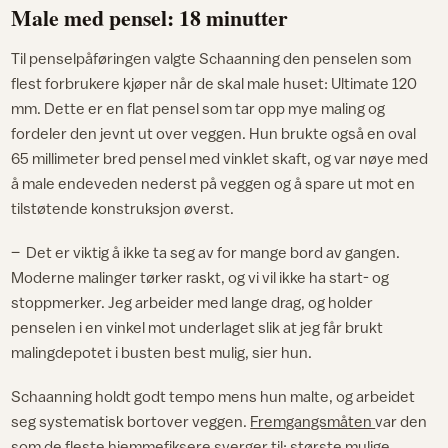
Male med pensel: 18 minutter
Til penselpåføringen valgte Schaanning den penselen som
flest forbrukere kjøper når de skal male huset: Ultimate 120
mm. Dette er en flat pensel som tar opp mye maling og
fordeler den jevnt ut over veggen. Hun brukte også en oval
65 millimeter bred pensel med vinklet skaft, og var nøye med
å male endeveden nederst på veggen og å spare ut mot en
tilstøtende konstruksjon øverst.
– Det er viktig å ikke ta seg av for mange bord av gangen.
Moderne malinger tørker raskt, og vi vil ikke ha start- og
stoppmerker. Jeg arbeider med lange drag, og holder
penselen i en vinkel mot underlaget slik at jeg får brukt
malingdepotet i busten best mulig, sier hun.
Schaanning holdt godt tempo mens hun malte, og arbeidet
seg systematisk bortover veggen.
Fremgangsmåten
var den
som de fleste hjemmefiksere sverger til: største mulige