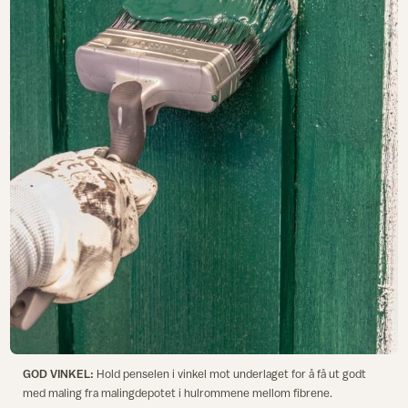
GOD VINKEL:
Hold penselen i vinkel mot underlaget for å få ut godt
med maling fra malingdepotet i hulrommene mellom fibrene.