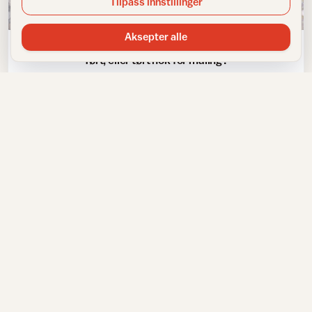
Tilpass innstillinger
Male innendørs
Aksepter alle
Tørt, eller tørt nok for maling?
Verktøy og tilbehør
Verktøyet du trenger utendørs