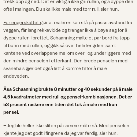
trekk opp og ned. Det er viktig å ikke gni rullen, og å dyppe den
ofte i malingen. Du skal ikke male med tørr rull, sier hun.
Forlengerskaftet
gjør at maleren kan stå på passe avstand fra
veggen, får lang rekkevidde og trenger ikke å bøye seg for å
dyppe rullen i brettet. Schaanning malte et par bord fra topp
til bunn med rullen, og gikk så over hele lengden, samt
kantene ved overlappene mellom over- og underliggere med
den mindre penselen i etterkant. Den brede penselen med
svanehals gjør det også lett å komme til for å male
endeveden.
Åsa Schaanning brukte 8 minutter og 40 sekunder på å male
4,5 kvadratmeter med rull og pensel-kombinasjonen. Det er
53 prosent raskere enn tiden det tok å male med kun
pensel.
– Jeg ble heller ikke sliten på samme måte nå. Med penselen
kjente jeg det godt i fingrene da jeg var ferdig, sier hun.