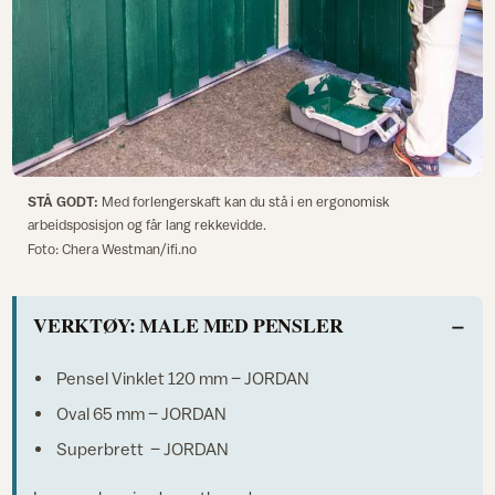
STÅ GODT:
Med forlengerskaft kan du stå i en ergonomisk
arbeidsposisjon og får lang rekkevidde.
Foto: Chera Westman/ifi.no
VERKTØY: MALE MED PENSLER
Pensel Vinklet 120 mm – JORDAN
Oval 65 mm – JORDAN
Superbrett – JORDAN