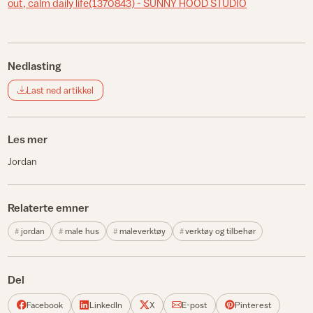
out, calm daily life(1370843) - SUNNY HOOD STUDIO
Nedlasting
Last ned artikkel
Les mer
Jordan
Relaterte emner
jordan
male hus
maleverktøy
verktøy og tilbehør
Del
Facebook
LinkedIn
X
E-post
Pinterest