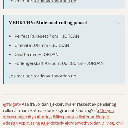
Les mer her:
jordanvethvordan.no
VERKTØY: Male med rull og pensel
Perfect Rullesett 7 cm – JORDAN
Ultimate 100 mm – JORDAN
Oval 65 mm – JORDAN
Forlengerskaft Karbon 105-180 cm– JORDAN
Les mer her:
jordanvethvordan.no
@fargetv
Åsa fra Jordan sjekker: hva er raskest av pensler og
rulle når man skal male fabrikkgrunnet kledning? 🤔
#foryou
#foryoupage
#fyp
#fordeg
#ifiinspirasjon
#interiør
#farger
#design
#oppussing
#gjørdetselv
#jordanvethvordan
♬ vlog, chill