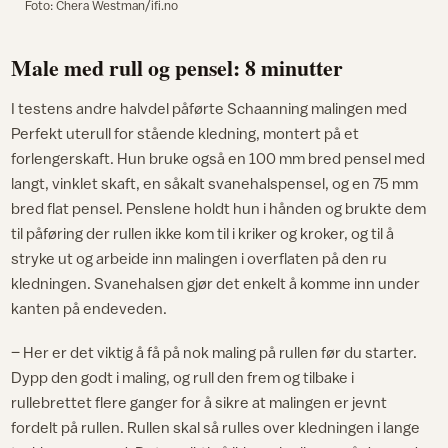
Foto: Chera Westman/ifi.no
Male med rull og pensel: 8 minutter
I testens andre halvdel påførte Schaanning malingen med
Perfekt uterull for stående kledning, montert på et
forlengerskaft. Hun bruke også en 100 mm bred pensel med
langt, vinklet skaft, en såkalt svanehalspensel, og en 75 mm
bred flat pensel. Penslene holdt hun i hånden og brukte dem
til påføring der rullen ikke kom til i kriker og kroker, og til å
stryke ut og arbeide inn malingen i overflaten på den ru
kledningen. Svanehalsen gjør det enkelt å komme inn under
kanten på endeveden.
– Her er det viktig å få på nok maling på rullen før du starter.
Dypp den godt i maling, og rull den frem og tilbake i
rullebrettet flere ganger for å sikre at malingen er jevnt
fordelt på rullen. Rullen skal så rulles over kledningen i lange