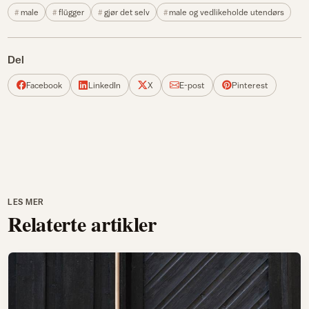
male
flügger
gjør det selv
male og vedlikeholde utendørs
Del
Facebook
LinkedIn
X
E-post
Pinterest
LES MER
Relaterte artikler