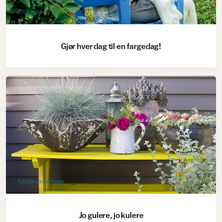
Utendørs
Gjør hver dag til en fargedag!
Uterom og hage
Jo gulere, jo kulere