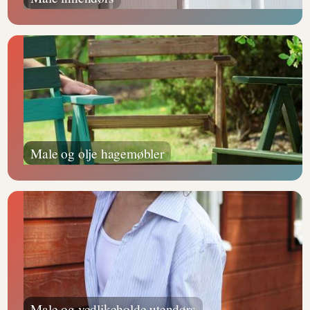
Male og olje hagemøbler
Male og vedlikeholde utendørs