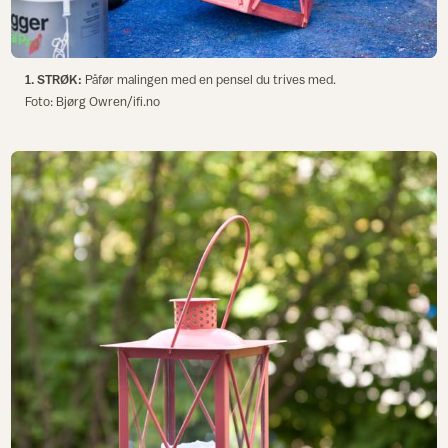
1. STRØK:
Påfør malingen med en pensel du trives med.
Foto: Bjørg Owren/ifi.no