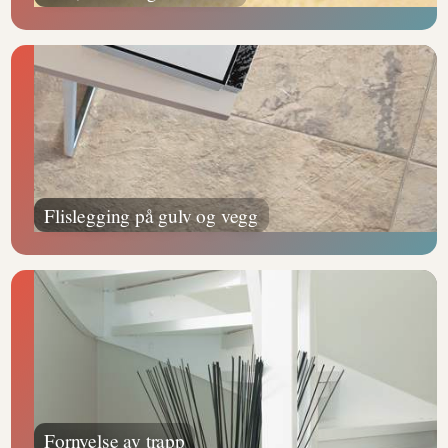
Flislegging på gulv og vegg
Fornyelse av trapp