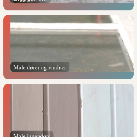
Male dører og vinduer
Male innendørs