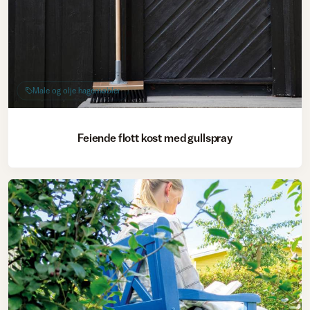
Male og olje hagemøbler
Feiende flott kost med gullspray