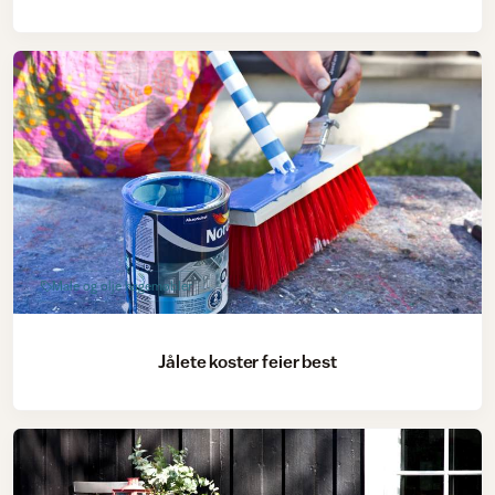
Male og olje hagemøbler
Jålete koster feier best