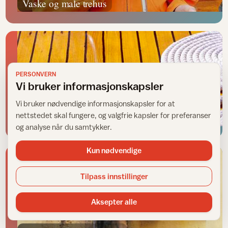
Vaske og male trehus
PERSONVERN
Vi bruker informasjonskapsler
Vi bruker nødvendige informasjonskapsler for at
nettstedet skal fungere, og valgfrie kapsler for preferanser
Vedlikehold av båt
og analyse når du samtykker.
Kun nødvendige
Tilpass innstillinger
Aksepter alle