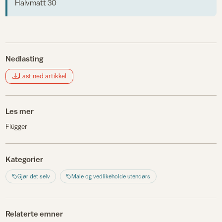
Halvmatt 30
Nedlasting
Last ned artikkel
Les mer
Flügger
Kategorier
Gjør det selv
Male og vedlikeholde utendørs
Relaterte emner