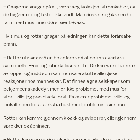
– Gnagerne gnager på alt, være seg isolasjon, strømkabler, og
de bygger reir og lukter ikke godt. Man ønsker seg ikke en hel
farm med mus innendørs, sier Løvaas.
Hvis mus og rotter gnager på ledninger, kan dette forårsake
brann.
– Rotter utgjør også en helsefare ved at de kan overføre
salmonella, E-coli og tuberkolosesmitte. De kan være bærere
av lopper og midd som kan fremkalle akutte allergiske
reaksjoner hos mennesker. Det finnes egne selskaper som
bekjemper skadedyr, men er ikke problemet med mus for
stort, ville jeg prøvd selv først. Eskalerer problemet ville jeg
innkalt noen for å få ekstra bukt med problemet, sier hun.
Rotter kan komme gjennom kloakk og avløpsrør, eller gjennom
sprekker og åpninger.
– Rotter kan gjøre større skade enn mus. Har du rotter i hus,