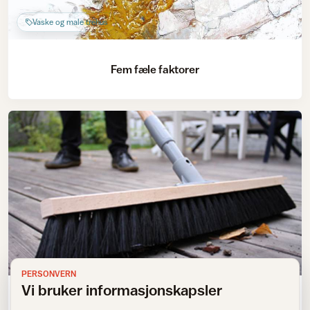
Vaske og male trehus
Fem fæle faktorer
PERSONVERN
Vi bruker informasjonskapsler
Forlat hytta slik du vil finne den