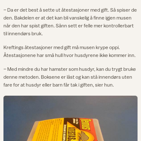
– Da er det best å sette ut åtestasjoner med gift. Så spiser de
den. Bakdelen er at det kan bli vanskelig å finne igjen musen
når den har spist giften. Sånn sett er felle mer kontrollerbart
til innendørs bruk.
Kreftings åtestasjoner med gift må musen krype oppi.
Åtestasjonene har små hull hvor husdyrene ikke kommer inn.
– Med mindre du har hamster som husdyr, kan du trygt bruke
denne metoden. Boksene er låst og kan stå innendørs uten
fare for at husdyr eller barn får tak i giften, sier hun.