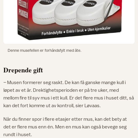
Denne musefellen er forhåndsfylt med åte.
Drepende gift
– Musen formerer seg raskt. De kan få ganske mange kull i
løpet av et år. Drektighetsperioden er på tre uker, med
mellom fire til syv mus i ett kull. Er det flere mus i huset ditt, så
kan det fort komme ut av kontroll, sier Løvaas.
Når du finner spor i flere etasjer etter mus, kan det bety at
det er flere mus enn én. Men en mus kan også bevege seg
rundt i huset.