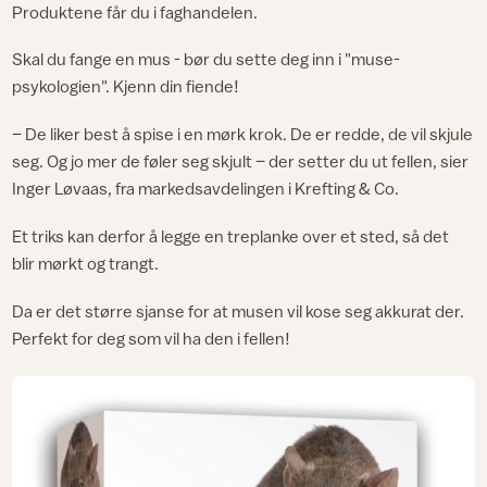
Produktene får du i faghandelen.
Skal du fange en mus - bør du sette deg inn i "muse-
psykologien". Kjenn din fiende!
– De liker best å spise i en mørk krok. De er redde, de vil skjule
seg. Og jo mer de føler seg skjult – der setter du ut fellen, sier
Inger Løvaas, fra markedsavdelingen i Krefting & Co.
Et triks kan derfor å legge en treplanke over et sted, så det
blir mørkt og trangt.
Da er det større sjanse for at musen vil kose seg akkurat der.
Perfekt for deg som vil ha den i fellen!