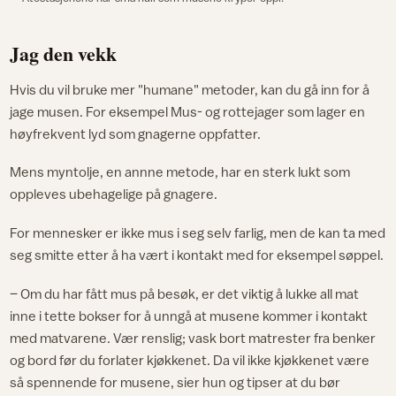
Jag den vekk
Hvis du vil bruke mer "humane" metoder, kan du gå inn for å
jage musen. For eksempel Mus- og rottejager som lager en
høyfrekvent lyd som gnagerne oppfatter.
Mens myntolje, en annne metode, har en sterk lukt som
oppleves ubehagelige på gnagere.
For mennesker er ikke mus i seg selv farlig, men de kan ta med
seg smitte etter å ha vært i kontakt med for eksempel søppel.
– Om du har fått mus på besøk, er det viktig å lukke all mat
inne i tette bokser for å unngå at musene kommer i kontakt
med matvarene. Vær renslig; vask bort matrester fra benker
og bord før du forlater kjøkkenet. Da vil ikke kjøkkenet være
så spennende for musene, sier hun og tipser at du bør