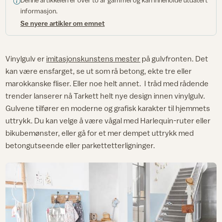
Denne artikkelen er over to år gammel og kan inneholde utdatert
informasjon.
Se nyere artikler om emnet
Vinylgulv er
imitasjonskunstens mester
på gulvfronten. Det
kan være ensfarget, se ut som rå betong, ekte tre eller
marokkanske fliser. Eller noe helt annet. I tråd med rådende
trender lanserer nå Tarkett helt nye design innen vinylgulv.
Gulvene tilfører en moderne og grafisk karakter til hjemmets
uttrykk. Du kan velge å være vågal med Harlequin-ruter eller
bikubemønster, eller gå for et mer dempet uttrykk med
betongutseende eller parkettetterligninger.