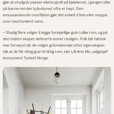
gjør at vinylgulv passer ekstra godt på kjøkkenet, i gangen eller
på barnerom der lydvolumet ofte er høyt. Den
smussavisende overflaten gjør det enkelt å feie eller moppe
over med lunkent vann.
– Stadig flere velger å legge forskjellige gulv i ulike rom, og på
den måten skaper definerte soner i boligen. Folk blir faktisk
mer fornøyd når de velger gulvmateriale etter egenskaper,
slik at de får riktig gulv til riktig rom, sier Lill-Ann Mo, salgssjef
konsument Tarkett Norge.