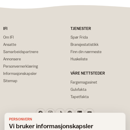
IFI
TJENESTER
Om IFI
Spør Frida
Ansatte
Bransjestatistikk
Samarbeidspartnere
Finn din nærmeste
Annonsere
Huskeliste
Personvernerklæring
VÅRE NETTSTEDER
Informasjonskapsler
Sitemap
Fargemagasinet
Gulvfakta
Tapetfakta
PERSONVERN
Vi bruker informasjonskapsler