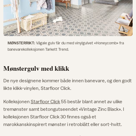
MØNSTERRIKT:
Vågale gulv får du med vinylgulvet «Honeycomb» fra
banevarekolleksjonen Tarkett Trend.
Mønstergulv med klikk
De nye designene kommer både innen banevare, og den godt
likte klikk-vinylen, Starfloor Click.
Kolleksjonen
Starfloor Click
55 består blant annet av ulike
tremønster samt betongutseendet «Vintage Zinc Black». I
kolleksjonen Starfloor Click 30 finnes også et
marokkanskinspirert mønster i retroblått eller sort-hvitt.