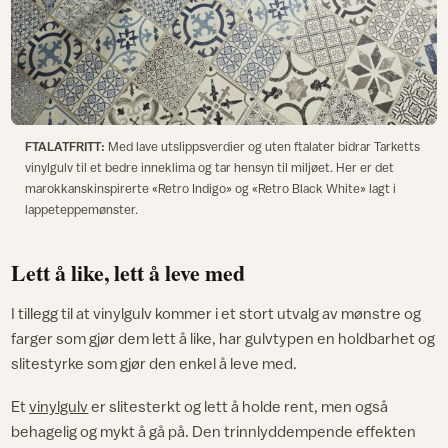
FTALATFRITT:
Med lave utslippsverdier og uten ftalater bidrar Tarketts
vinylgulv til et bedre inneklima og tar hensyn til miljøet. Her er det
marokkanskinspirerte «Retro Indigo» og «Retro Black White» lagt i
lappeteppemønster.
Lett å like, lett å leve med
I tillegg til at vinylgulv kommer i et stort utvalg av mønstre og
farger som gjør dem lett å like, har gulvtypen en holdbarhet og
slitestyrke som gjør den enkel å leve med.
Et
vinylgulv
er slitesterkt og lett å holde rent, men også
behagelig og mykt å gå på. Den trinnlyddempende effekten