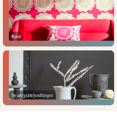
Rødt
Svart/grått/jordfarger