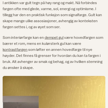
I antikken var gult tegn på høy rang og makt. Nå forbindes
fargen ofte med glede, varme, sol, energi og optimisme. I
tillegg har den en praktisk funksjon som signalfarge. Gult kan
skape mange ulike assosiasjoner, avhengig av konteksten
fargen settes i, og av øyet som ser.
Som interiørfarge kan en
dempet gul
være hovedfargen som
bærer et rom, mens en kulørsterk gul kan være
kontrastfargen
som løfter en annen hovedfarge til nye
høyder. Det finnes få grenser for hvordan du kan ta fargen i
bruk. Alt avhenger av smak og behag, og av hvilken stemning
du ønsker å skape.