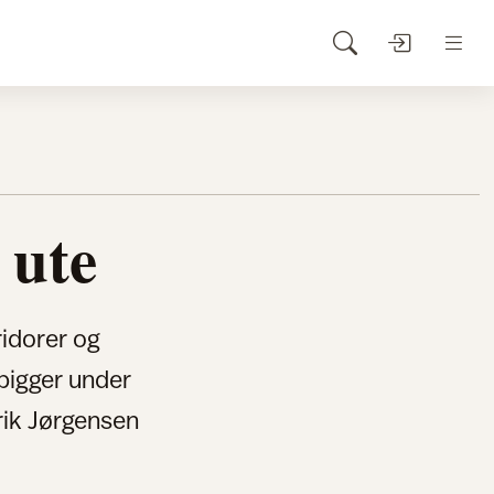
 ute
ridorer og
pigger under
rik Jørgensen