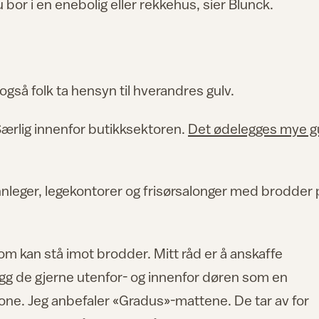
or i en enebolig eller rekkehus, sier Blunck.
også folk ta hensyn til hverandres gulv.
Særlig innenfor butikksektoren.
Det ødelegges mye gu
annleger, legekontorer og frisørsalonger med brodder 
om kan stå imot brodder. Mitt råd er å anskaffe
egg de gjerne utenfor- og innenfor døren som en
sone. Jeg anbefaler «Gradus»-mattene. De tar av for