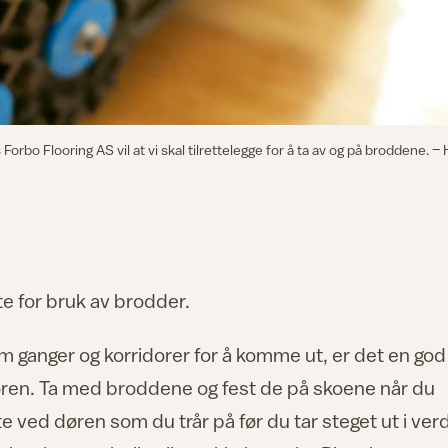
rbo Flooring AS vil at vi skal tilrettelegge for å ta av og på broddene. –
te for bruk av brodder.
m ganger og korridorer for å komme ut, er det en god
øren. Ta med broddene og fest de på skoene når du
e ved døren som du trår på før du tar steget ut i ver