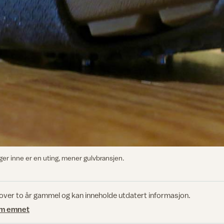
gger inne er en uting, mener gulvbransjen.
 over to år gammel og kan inneholde utdatert informasjon.
om emnet