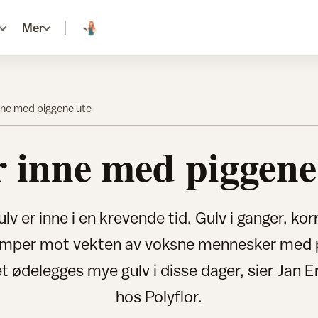
Mer
nne med piggene ute
 inne med piggene
lv er inne i en krevende tid. Gulv i ganger, kor
emper mot vekten av voksne mennesker med 
t ødelegges mye gulv i disse dager, sier Jan E
hos Polyflor.