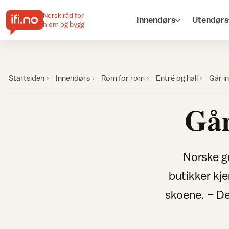
Norsk råd for
Innendørs
Utendørs
hjem og bygg
Startsiden
Innendørs
Rom for rom
Entré og hall
Går i
Går
Norske gu
butikker kj
skoene. – De