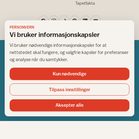
Tapetfakta
PERSONVERN
Vi bruker informasjonskapsler
Vi bruker nødvendige informasjonskapsler for at
nettstedet skal fungere, og valgfrie kapsler for preferanser
og analyse når du samtykker.
Kun nødvendige
Norsk råd for hjem og bygg
Copyright © 1995-2026. All Rights Reserved.
Tilpass innstillinger
Ansvarlig redaktør: Helge Bod Vangen
Adm. direktør: Helge Bod Vangen
Aksepter alle
Utgiver: IFI - Norsk råd for hjem og bygg