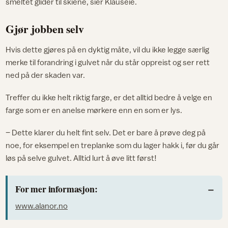
smeltet glider til skiene, sier Klauseie.
Gjør jobben selv
Hvis dette gjøres på en dyktig måte, vil du ikke legge særlig
merke til forandring i gulvet når du står oppreist og ser rett
ned på der skaden var.
Treffer du ikke helt riktig farge, er det alltid bedre å velge en
farge som er en anelse mørkere enn en som er lys.
– Dette klarer du helt fint selv. Det er bare å prøve deg på
noe, for eksempel en treplanke som du lager hakk i, før du går
løs på selve gulvet. Alltid lurt å øve litt først!
For mer informasjon:
www.alanor.no