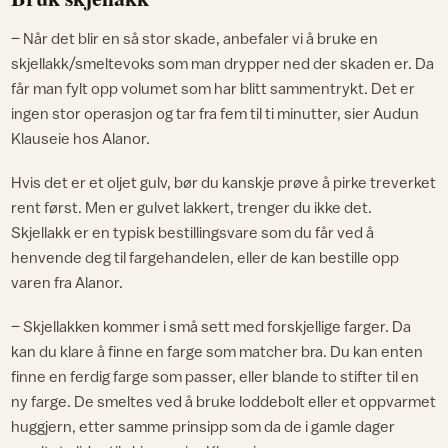
– Når det blir en så stor skade, anbefaler vi å bruke en
skjellakk/smeltevoks som man drypper ned der skaden er. Da
får man fylt opp volumet som har blitt sammentrykt. Det er
ingen stor operasjon og tar fra fem til ti minutter, sier Audun
Klauseie hos Alanor.
Hvis det er et oljet gulv, bør du kanskje prøve å pirke treverket
rent først. Men er gulvet lakkert, trenger du ikke det.
Skjellakk er en typisk bestillingsvare som du får ved å
henvende deg til fargehandelen, eller de kan bestille opp
varen fra Alanor.
– Skjellakken kommer i små sett med forskjellige farger. Da
kan du klare å finne en farge som matcher bra. Du kan enten
finne en ferdig farge som passer, eller blande to stifter til en
ny farge. De smeltes ved å bruke loddebolt eller et oppvarmet
huggjern, etter samme prinsipp som da de i gamle dager