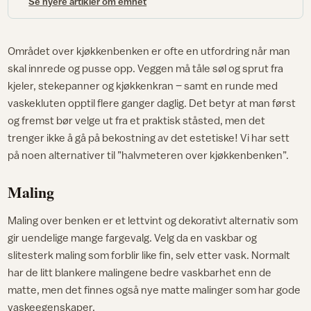
Se nyere artikler om emnet
Området over kjøkkenbenken er ofte en utfordring når man
skal innrede og pusse opp. Veggen må tåle søl og sprut fra
kjeler, stekepanner og kjøkkenkran – samt en runde med
vaskekluten opptil flere ganger daglig. Det betyr at man først
og fremst bør velge ut fra et praktisk ståsted, men det
trenger ikke å gå på bekostning av det estetiske! Vi har sett
på noen alternativer til ”halvmeteren over kjøkkenbenken”.
Maling
Maling over benken er et lettvint og dekorativt alternativ som
gir uendelige mange fargevalg. Velg da en vaskbar og
slitesterk maling som forblir like fin, selv etter vask. Normalt
har de litt blankere malingene bedre vaskbarhet enn de
matte, men det finnes også nye matte malinger som har gode
vaskeegenskaper.