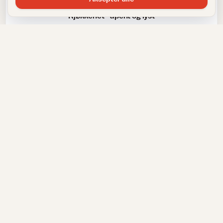
Kjøkkenet - åpent og lyst
Trender
Lag serveringsbrett med tavlemaling