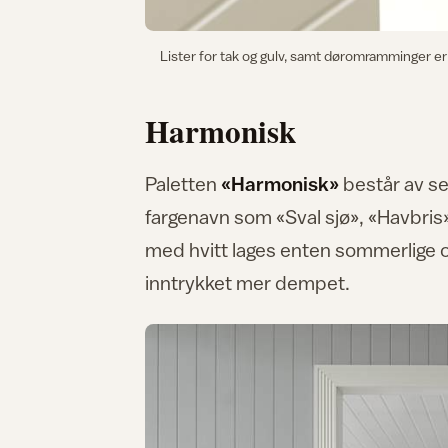
Lister for tak og gulv, samt døromramminger er
Harmonisk
Paletten
«Harmonisk»
består av se
fargenavn som «Sval sjø», «Havbri
med hvitt lages enten sommerlige og 
inntrykket mer dempet.