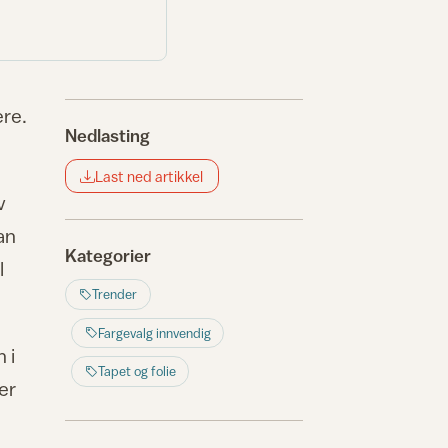
ere.
Nedlasting
Last ned artikkel
v
an
Kategorier
l
Trender
Fargevalg innvendig
 i
Tapet og folie
er