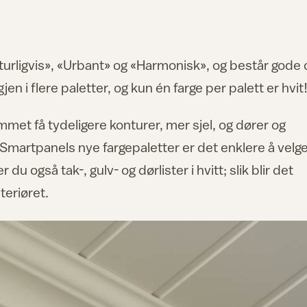
turligvis», «Urbant» og «Harmonisk», og består gode 
jen i flere paletter, og kun én farge per palett er hvit
mmet få tydeligere konturer, mer sjel, og dører og
artpanels nye fargepaletter er det enklere å velg
du også tak-, gulv- og dørlister i hvitt; slik blir det
teriøret.