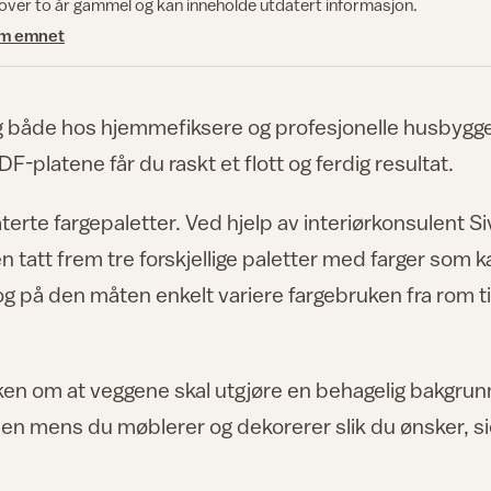
 over to år gammel og kan inneholde utdatert informasjon.
om emnet
lg både hos hjemmefiksere og profesjonelle husbygg
-platene får du raskt et flott og ferdig resultat.
erte fargepaletter. Ved hjelp av interiørkonsulent Si
att frem tre forskjellige paletter med farger som k
g på den måten enkelt variere fargebruken fra rom ti
anken om at veggene skal utgjøre en behagelig bakgrunn
nen mens du møblerer og dekorerer slik du ønsker, si