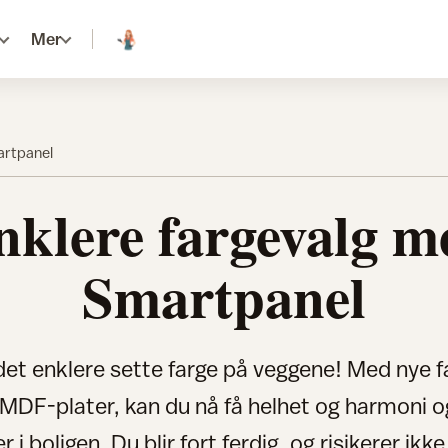
Mer
artpanel
nklere fargevalg m
Smartpanel
 det enklere sette farge på veggene! Med nye f
MDF-plater, kan du nå få helhet og harmoni o
r i boligen. Du blir fort ferdig, og risikerer ikke