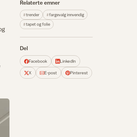
Relaterte emner
trender
fargevalg innvendig
tapet og folie
og
!
Del
Facebook
LinkedIn
e
X
E-post
Pinterest