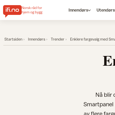
Norsk råd for
Innendørs
Utendørs
hjem og bygg
Startsiden
Innendørs
Trender
Enklere fargevalg med Sm
E
Nå blir
Smartpanel 
av flere farge