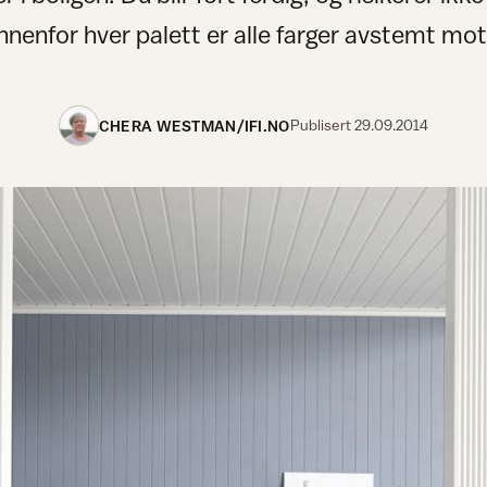
innenfor hver palett er alle farger avstemt mo
CHERA WESTMAN/IFI.NO
Publisert
29.09.2014