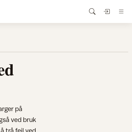
ed
arger på
gså ved bruk
 å trå feil ved