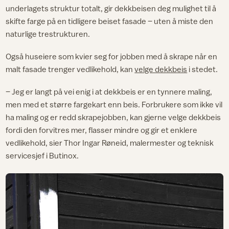
underlagets struktur totalt, gir dekkbeisen deg mulighet til å
skifte farge på en tidligere beiset fasade – uten å miste den
naturlige trestrukturen.
Også huseiere som kvier seg for jobben med å skrape når en
malt fasade trenger vedlikehold, kan
velge dekkbeis
i stedet.
– Jeg er langt på vei enig i at dekkbeis er en tynnere maling,
men med et større fargekart enn beis. Forbrukere som ikke vil
ha maling og er redd skrapejobben, kan gjerne velge dekkbeis
fordi den forvitres mer, flasser mindre og gir et enklere
vedlikehold, sier Thor Ingar Røneid, malermester og teknisk
servicesjef i Butinox.