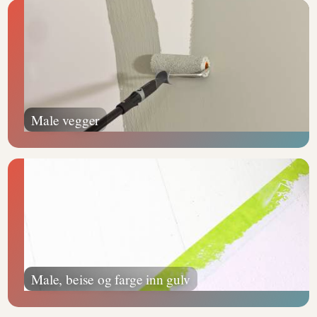
Male vegger
Male, beise og farge inn gulv