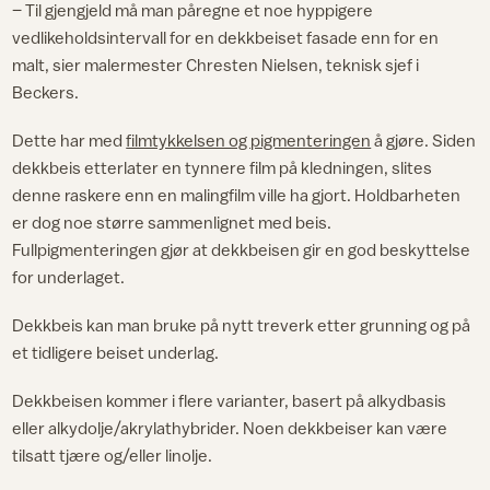
– Til gjengjeld må man påregne et noe hyppigere
vedlikeholdsintervall for en dekkbeiset fasade enn for en
malt, sier malermester Chresten Nielsen, teknisk sjef i
Beckers.
Dette har med
filmtykkelsen og pigmenteringen
å gjøre. Siden
dekkbeis etterlater en tynnere film på kledningen, slites
denne raskere enn en malingfilm ville ha gjort. Holdbarheten
er dog noe større sammenlignet med beis.
Fullpigmenteringen gjør at dekkbeisen gir en god beskyttelse
for underlaget.
Dekkbeis kan man bruke på nytt treverk etter grunning og på
et tidligere beiset underlag.
Dekkbeisen kommer i flere varianter, basert på alkydbasis
eller alkydolje/akrylathybrider. Noen dekkbeiser kan være
tilsatt tjære og/eller linolje.