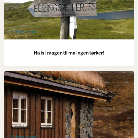
Hytter utendørs
Ha is i magen til malingen tørker!
Hytter utendørs