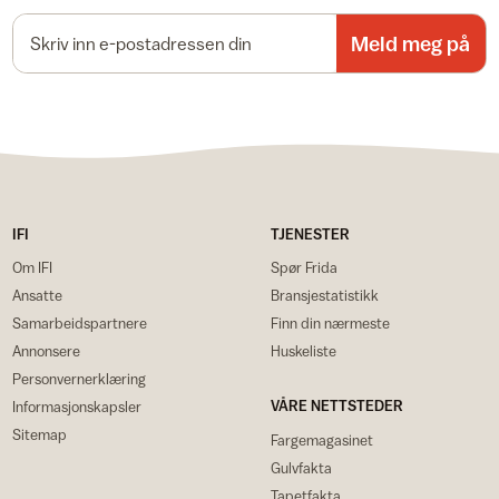
E-postadresse
Meld meg på
IFI
TJENESTER
Om IFI
Spør Frida
Ansatte
Bransjestatistikk
Samarbeidspartnere
Finn din nærmeste
Annonsere
Huskeliste
Personvernerklæring
VÅRE NETTSTEDER
Informasjonskapsler
Sitemap
Fargemagasinet
Gulvfakta
Tapetfakta