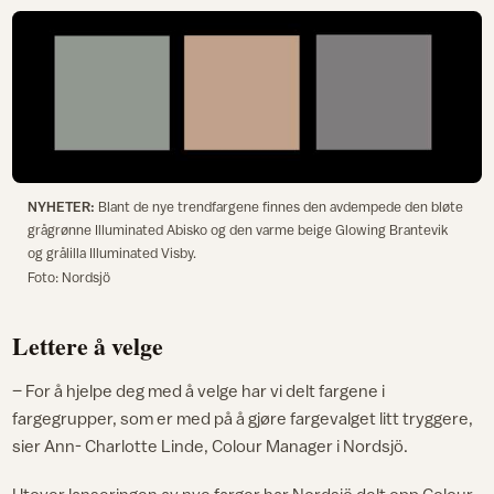
NYHETER:
Blant de nye trendfargene finnes den avdempede den bløte
grågrønne Illuminated Abisko og den varme beige Glowing Brantevik
og grålilla Illuminated Visby.
Foto: Nordsjö
Lettere å velge
– For å hjelpe deg med å velge har vi delt fargene i
fargegrupper, som er med på å gjøre fargevalget litt tryggere,
sier Ann- Charlotte Linde, Colour Manager i Nordsjö.
Utover lanseringen av nye farger har Nordsjö delt opp Colour