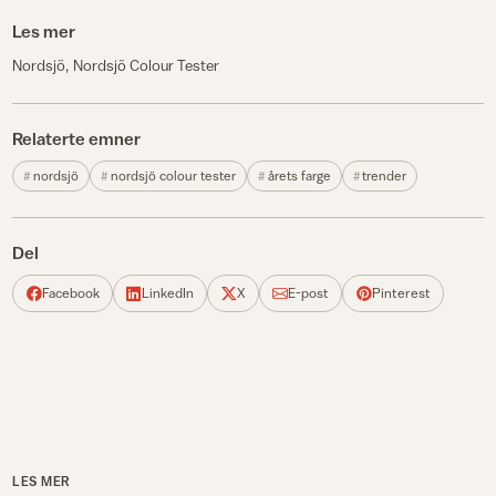
Les mer
Nordsjö
Nordsjö Colour Tester
Relaterte emner
nordsjö
nordsjö colour tester
årets farge
trender
Del
Facebook
LinkedIn
X
E-post
Pinterest
LES MER