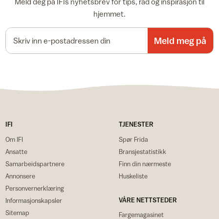
Meld deg på IFIs nyhetsbrev for tips, råd og inspirasjon til
hjemmet.
E-postadresse
Meld meg på
IFI
TJENESTER
Om IFI
Spør Frida
Ansatte
Bransjestatistikk
Samarbeidspartnere
Finn din nærmeste
Annonsere
Huskeliste
Personvernerklæring
VÅRE NETTSTEDER
Informasjonskapsler
Sitemap
Fargemagasinet