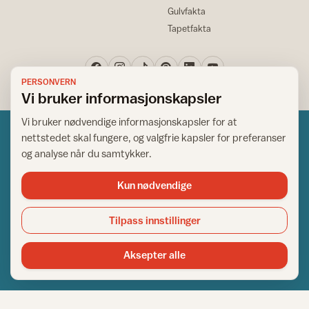
Gulvfakta
Tapetfakta
PERSONVERN
Vi bruker informasjonskapsler
Vi bruker nødvendige informasjonskapsler for at
nettstedet skal fungere, og valgfrie kapsler for preferanser
og analyse når du samtykker.
Kun nødvendige
Norsk råd for hjem og bygg
Copyright © 1995-2026. All Rights Reserved.
Tilpass innstillinger
Ansvarlig redaktør: Helge Bod Vangen
Adm. direktør: Helge Bod Vangen
Aksepter alle
Utgiver: IFI - Norsk råd for hjem og bygg