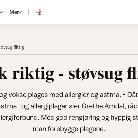
Mer
tøvsug flittig
 riktig - støvsug fl
g vokse plages med allergier og astma. - Dår
astma- og allergiplager sier Grethe Amdal, råd
lergiforbund. Med god rengjøring og hyppig s
man forebygge plagene.