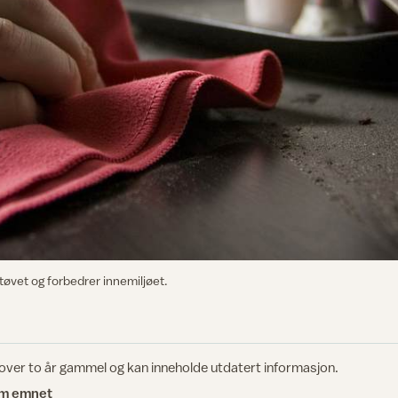
øvet og forbedrer innemiljøet.
 over to år gammel og kan inneholde utdatert informasjon.
om emnet