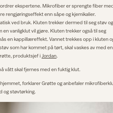
fordrer ekspertene. Mikrofiber er sprengte fiber me
e rengjøringseffekt enn såpe og kjemikalier.
tatisk ved bruk. Kluten trekker dermed til seg støv o
 en vanligklut vil gjøre. Kluten trekker også til seg
s en kappillæreffekt. Vannet trekkes opp i kluten o
t støv som har kommet på tørt, skal vaskes av med en
røtte, produktsjef i
Jordan
.
vått skal fjernes med en fuktig klut.
 hjemmet, forklarer Grøtte og anbefaler mikrofiberkl
ad og støvtørking.