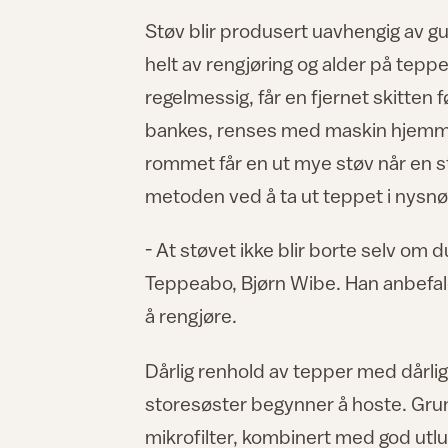
Støv blir produsert uavhengig av gu
helt av rengjøring og alder på tep
regelmessig, får en fjernet skitten 
bankes, renses med maskin hjemme 
rommet får en ut mye støv når en 
metoden ved å ta ut teppet i nysnøen
- At støvet ikke blir borte selv om du 
Teppeabo, Bjørn Wibe. Han anbefaler
å rengjøre.
Dårlig renhold av tepper med dårli
storesøster begynner å hoste. Gru
mikrofilter, kombinert med god utluf