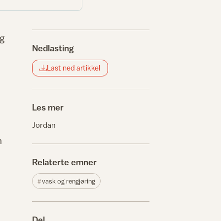
og
Nedlasting
Last ned artikkel
Les mer
Jordan
n
Relaterte emner
vask og rengjøring
Del