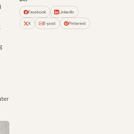
d
Facebook
LinkedIn
X
E-post
Pinterest
g
g
uter