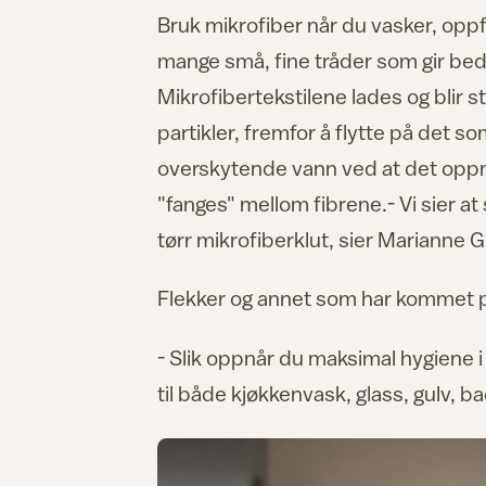
Bruk mikrofiber når du vasker, opp
mange små, fine tråder som gir bedr
Mikrofibertekstilene lades og blir s
partikler, fremfor å flytte på det som
overskytende vann ved at det oppnå
"fanges" mellom fibrene.- Vi sier a
tørr mikrofiberklut, sier Marianne G
Flekker og annet som har kommet på 
- Slik oppnår du maksimal hygiene i
til både kjøkkenvask, glass, gulv, b