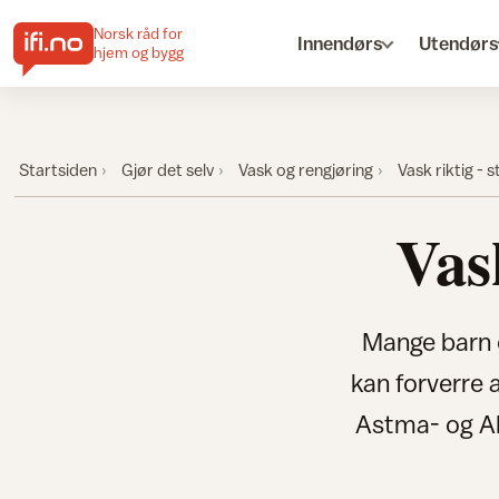
Norsk råd for
Innendørs
Utendørs
hjem og bygg
Startsiden
Gjør det selv
Vask og rengjøring
Vask riktig - s
Vask
Mange barn o
kan forverre 
Astma- og Al