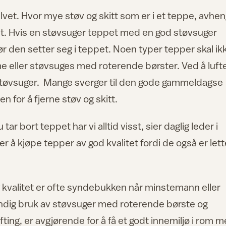
lvet. Hvor mye støv og skitt som er i et teppe, avhe
pet. Hvis en støvsuger teppet med en god støvsuger
før den setter seg i teppet. Noen typer tepper skal ik
eller støvsuges med roterende børster. Ved å luft
støvsuger. Mange sverger til den gode gammeldagse
 for å fjerne støv og skitt.
tar bort teppet har vi alltid visst, sier daglig leder i
 å kjøpe tepper av god kvalitet fordi de også er let
g kvalitet er ofte syndebukken når minstemann eller
ndig bruk av støvsuger med roterende børste og
ting, er avgjørende for å få et godt innemiljø i rom 