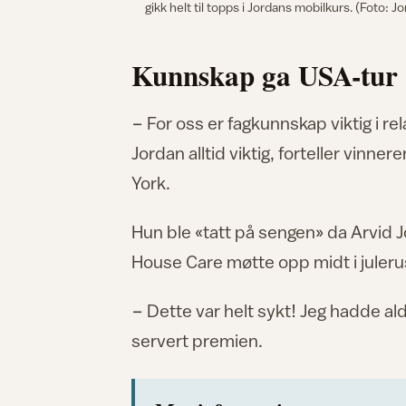
gikk helt til topps i Jordans mobilkurs. (Foto: J
Kunnskap ga USA-tur
− For oss er fagkunnskap viktig i re
Jordan alltid viktig, forteller vinne
York.
Hun ble «tatt på sengen» da Arvid
House Care møtte opp midt i juleru
− Dette var helt sykt! Jeg hadde aldr
servert premien.