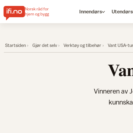
Norsk råd for
Innendørs
Utendørs
hjem og bygg
Startsiden
Gjør det selv
Verktøy og tilbehør
Vant USA-tu
Van
Vinneren av J
kunnskap