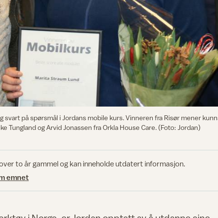
 svart på spørsmål i Jordans mobile kurs. Vinneren fra Risør mener kunnsk
ke Tungland og Arvid Jonassen fra Orkla House Care. (Foto: Jordan)
 over to år gammel og kan inneholde utdatert informasjon.
om emnet
ktøy i Norge, er Jordan opptatt av å utdanne sine