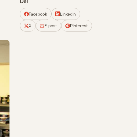
Del
g
Facebook
LinkedIn
X
E-post
Pinterest