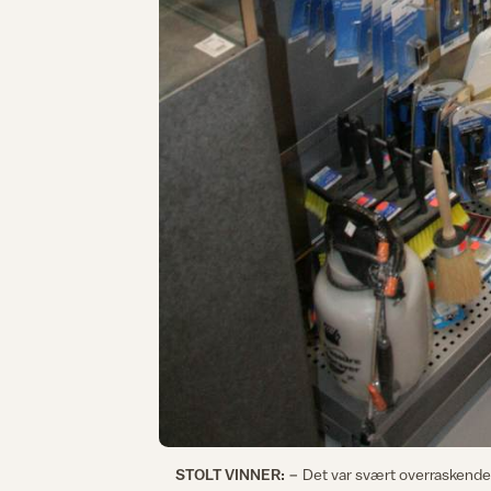
STOLT VINNER:
− Det var svært overraskende og