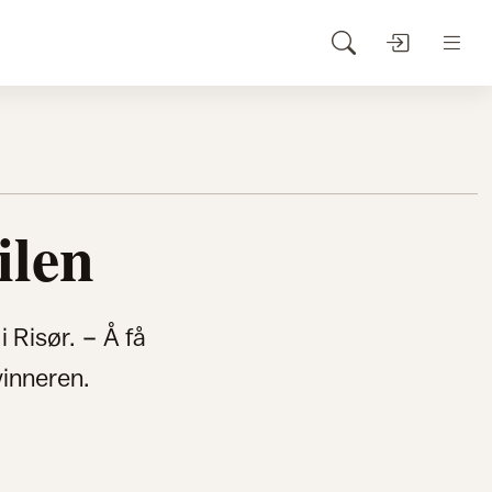
ilen
 Risør. − Å få
vinneren.