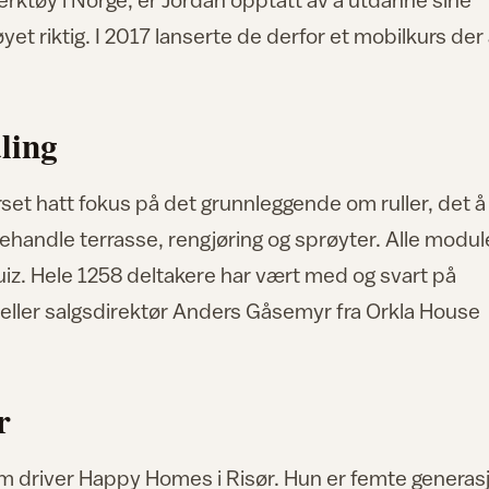
øyet riktig. I 2017 lanserte de derfor et mobilkurs der 
ling
rset hatt fokus på det grunnleggende om ruller, det å
behandle terrasse, rengjøring og sprøyter. Alle modu
uiz. Hele 1258 deltakere har vært med og svart på
teller salgsdirektør Anders Gåsemyr fra Orkla House
r
m driver Happy Homes i Risør. Hun er femte generas