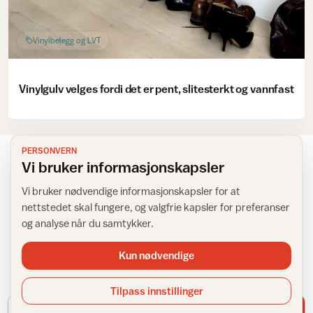
Vinylbelegg og LVT
Vinylgulv velges fordi det er pent, slitesterkt og vannfast
PERSONVERN
Vi bruker informasjonskapsler
Vi bruker nødvendige informasjonskapsler for at
NYHETSBREV
nettstedet skal fungere, og valgfrie kapsler for preferanser
Få inspirasjon rett i innboksen
og analyse når du samtykker.
Kun nødvendige
Meld deg på IFIs nyhetsbrev for tips, råd og inspirasjon til
hjemmet.
Tilpass innstillinger
E-postadresse
Meld meg på