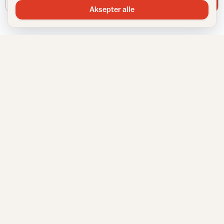
Aksepter alle
IFI
TJENESTER
Om IFI
Spør Frida
Ansatte
Bransjestatistikk
Samarbeidspartnere
Finn din nærmeste
Annonsere
Huskeliste
Personvernerklæring
VÅRE NETTSTEDER
Informasjonskapsler
Sitemap
Fargemagasinet
Gulvfakta
Tapetfakta