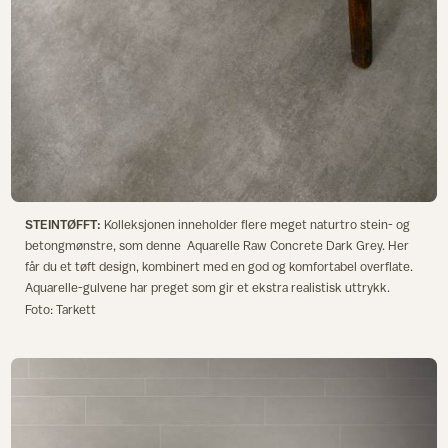
STEINTØFFT:
Kolleksjonen inneholder flere meget naturtro stein- og
betongmønstre, som denne Aquarelle Raw Concrete Dark Grey. Her
får du et tøft design, kombinert med en god og komfortabel overflate.
Aquarelle-gulvene har preget som gir et ekstra realistisk uttrykk.
Foto: Tarkett