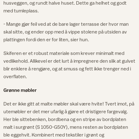
husveggen, og rundt halve huset. Dette ga helhet og godt
med tumleplass.
- Mange gjør feil ved at de bare lager terrasse der hvor man
skal sitte, og ender opp med å vippe stolene på utsiden av
plattingen fordi den er for liten, sier hun.
Skiferen er et robust materiale som krever minimalt med
vedlikehold. Allikevel er det lurt å impregnere den slik at gulvet
blir enklere å rengjøre, og at smuss og fett ikke trenger ned i
overflaten.
Grønne møbler
Det er ikke gitt at malte møbler skal være hvite! Tvert imot, på
utemøbler er det mer ufarlig å gjøre et dristigere fargevalg.
Her ble sittebenken, bordbena og en stripe av bordplaten
malt i surgrønt (S 1050-G50Y), mens resten av bordplaten
ble eggehvit. Kombinert med tekstiler i grønt og