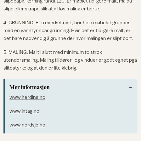
slipepapir, korning rundt 120. Er møblet tidligere malt, må du
slipe eller skrape slik at all løs maling er borte.
4. GRUNNING. Er treverket nytt, bør hele møbelet grunnes
med en vanntynnbar grunning. Hvis det er tidligere malt, er
det bare nødvendig å grunne der hvor malingen er slipt bort.
5. MALING. Mal til slutt med minimum to strøk
utendørsmaling. Maling til dører- og vinduer er godt egnet pga
slitestyrke og at den er lite klebrig.
Mer informasjon
www.herdins.no
www.intag.no
www.nordsjo.no