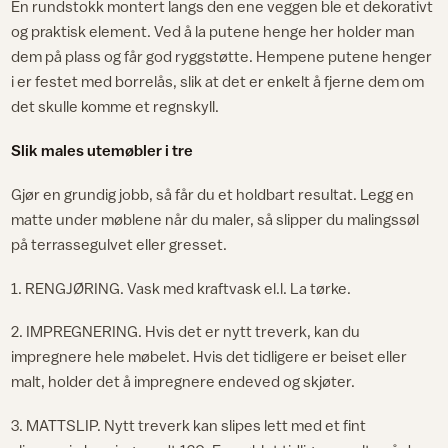
En rundstokk montert langs den ene veggen ble et dekorativt
og praktisk element. Ved å la putene henge her holder man
dem på plass og får god ryggstøtte. Hempene putene henger
i er festet med borrelås, slik at det er enkelt å fjerne dem om
det skulle komme et regnskyll.
Slik males utemøbler i tre
Gjør en grundig jobb, så får du et holdbart resultat. Legg en
matte under møblene når du maler, så slipper du malingssøl
på terrassegulvet eller gresset.
1. RENGJØRING. Vask med kraftvask el.l. La tørke.
2. IMPREGNERING. Hvis det er nytt treverk, kan du
impregnere hele møbelet. Hvis det tidligere er beiset eller
malt, holder det å impregnere endeved og skjøter.
3. MATTSLIP. Nytt treverk kan slipes lett med et fint