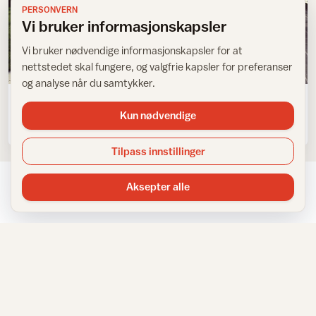
PERSONVERN
Vi bruker informasjonskapsler
Vi bruker nødvendige informasjonskapsler for at
nettstedet skal fungere, og valgfrie kapsler for preferanser
Flislegging på gulv og vegg
og analyse når du samtykker.
Gulv ute - tenk som inne!
Kun nødvendige
Tilpass innstillinger
Aksepter alle
NYHETSBREV
Få inspirasjon rett i innboksen
Meld deg på IFIs nyhetsbrev for tips, råd og inspirasjon til
hjemmet.