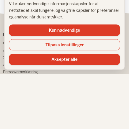
Vi bruker nødvendige informasjonskapsler for at
nettstedet skal fungere, og valgfrie kapsler for preferanser
og analyse når du samtykker.
Kun nødvendige
IFI
TJENESTER
Om IFI
Spør Frida
Tilpass innstillinger
Ansatte
Bransjestatistikk
Samarbeidspartnere
Finn din nærmeste
Aksepter alle
Annonsere
Huskeliste
Personvernerklæring
VÅRE NETTSTEDER
Informasjonskapsler
Sitemap
Fargemagasinet
Gulvfakta
Tapetfakta