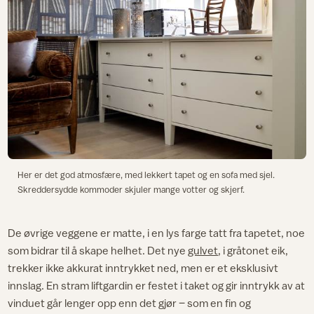
Her er det god atmosfære, med lekkert tapet og en sofa med sjel.
Skreddersydde kommoder skjuler mange votter og skjerf.
De øvrige veggene er matte, i en lys farge tatt fra tapetet, noe
som bidrar til å skape helhet. Det nye
gulvet
, i gråtonet eik,
trekker ikke akkurat inntrykket ned, men er et eksklusivt
innslag. En stram liftgardin er festet i taket og gir inntrykk av at
vinduet går lenger opp enn det gjør – som en fin og