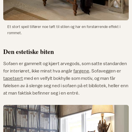
Et stort speil tilfører noe tøft til stilen og har en forstørrende effekt i
rommet.
Den estetiske biten
Sofaen er gammelt og kjært arvegods, som satte standarden
for interiøret, ikke minst hva angår
fargene
. Sofaveggen er
tapetsert
med en velfylt bokhylle som motiv, og man får
følelsen av å slenge seg ned i sofaen på et bibliotek, heller enn
at man faktisk befinner seg i en entré.