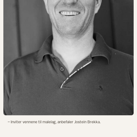
– Inviter vennene til malelag, anbefaler Jostein Brekka.