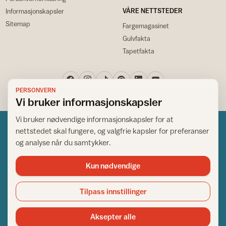
VÅRE NETTSTEDER
Informasjonskapsler
Sitemap
Fargemagasinet
Gulvfakta
Tapetfakta
PERSONVERN
Vi bruker informasjonskapsler
Vi bruker nødvendige informasjonskapsler for at
nettstedet skal fungere, og valgfrie kapsler for preferanser
og analyse når du samtykker.
Kun nødvendige
Norsk råd for hjem og bygg
Copyright © 1995-2026. All Rights Reserved.
Tilpass innstillinger
Ansvarlig redaktør: Helge Bod Vangen
Adm. direktør: Helge Bod Vangen
Aksepter alle
Utgiver: IFI - Norsk råd for hjem og bygg