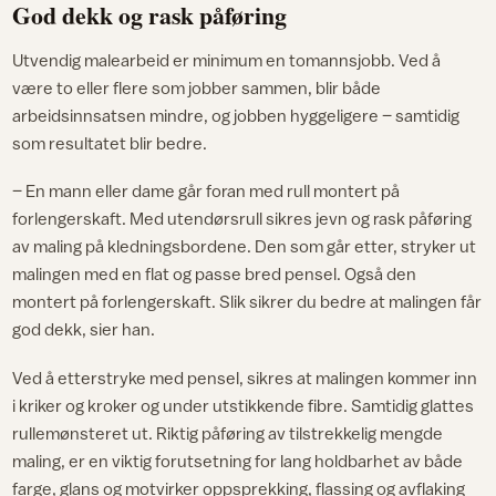
God dekk og rask påføring
Utvendig malearbeid er minimum en tomannsjobb. Ved å
være to eller flere som jobber sammen, blir både
arbeidsinnsatsen mindre, og jobben hyggeligere – samtidig
som resultatet blir bedre.
– En mann eller dame går foran med rull montert på
forlengerskaft. Med utendørsrull sikres jevn og rask påføring
av maling på kledningsbordene. Den som går etter, stryker ut
malingen med en flat og passe bred pensel. Også den
montert på forlengerskaft. Slik sikrer du bedre at malingen får
god dekk, sier han.
Ved å etterstryke med pensel, sikres at malingen kommer inn
i kriker og kroker og under utstikkende fibre. Samtidig glattes
rullemønsteret ut. Riktig påføring av tilstrekkelig mengde
maling, er en viktig forutsetning for lang holdbarhet av både
farge, glans og motvirker oppsprekking, flassing og avflaking