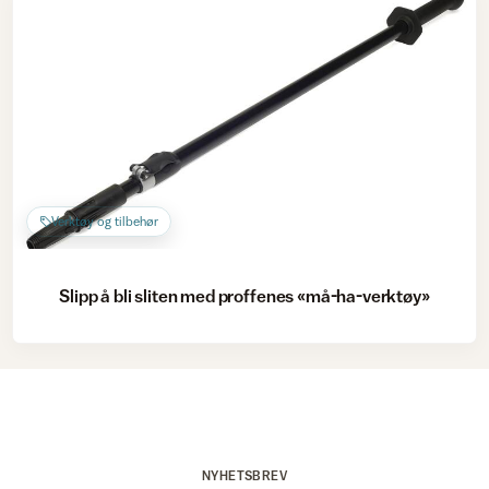
Verktøy og tilbehør
Slipp å bli sliten med proffenes «må-ha-verktøy»
NYHETSBREV