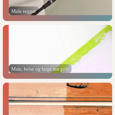
Male vegger
Male, beise og farge inn gulv