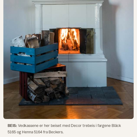
BEIS:
Vedkassene er her beiset med Decor trebeis i fargene Bläck
5165 og Henna 5164 fra Beckers.