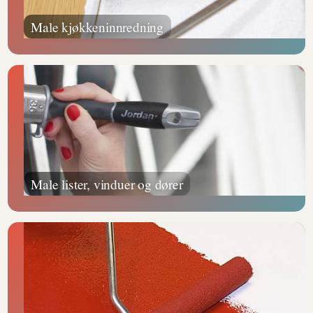
Male kjøkkeninnredning
Male lister, vinduer og dører