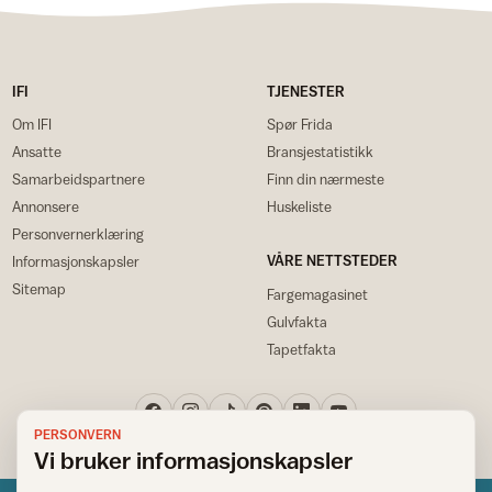
IFI
TJENESTER
Om IFI
Spør Frida
Ansatte
Bransjestatistikk
Samarbeidspartnere
Finn din nærmeste
Annonsere
Huskeliste
Personvernerklæring
VÅRE NETTSTEDER
Informasjonskapsler
Sitemap
Fargemagasinet
Gulvfakta
Tapetfakta
PERSONVERN
Vi bruker informasjonskapsler