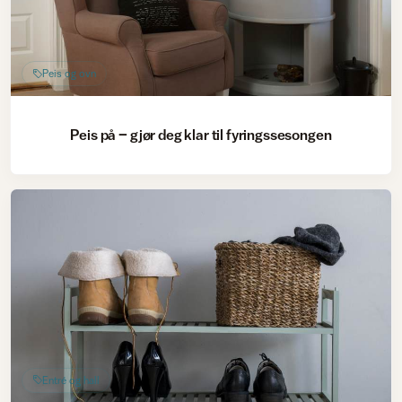
Peis og ovn
Peis på – gjør deg klar til fyringssesongen
Entré og hall