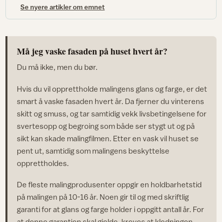
Se nyere artikler om emnet
Må jeg vaske fasaden på huset hvert år?
Du må ikke, men du bør.
Hvis du vil opprettholde malingens glans og farge, er det
smart å vaske fasaden hvert år. Da fjerner du vinterens
skitt og smuss, og tar samtidig vekk livsbetingelsene for
svertesopp og begroing som både ser stygt ut og på
sikt kan skade malingfilmen. Etter en vask vil huset se
pent ut, samtidig som malingens beskyttelse
opprettholdes.
De fleste malingprodusenter oppgir en holdbarhetstid
på malingen på 10-16 år. Noen gir til og med skriftlig
garanti for at glans og farge holder i oppgitt antall år. For
at denne garantien skal gjelde, kreves at kledningen