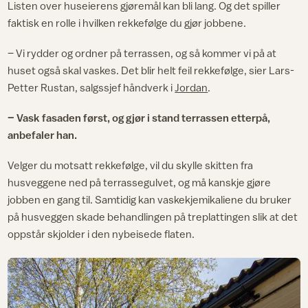
Listen over huseierens gjøremål kan bli lang. Og det spiller
faktisk en rolle i hvilken rekkefølge du gjør jobbene.
– Vi rydder og ordner på terrassen, og så kommer vi på at
huset også skal vaskes. Det blir helt feil rekkefølge, sier Lars-
Petter Rustan, salgssjef håndverk i
Jordan
.
– Vask fasaden først, og gjør i stand terrassen etterpå,
anbefaler han.
Velger du motsatt rekkefølge, vil du skylle skitten fra
husveggene ned på terrassegulvet, og må kanskje gjøre
jobben en gang til. Samtidig kan vaskekjemikaliene du bruker
på husveggen skade behandlingen på treplattingen slik at det
oppstår skjolder i den nybeisede flaten.