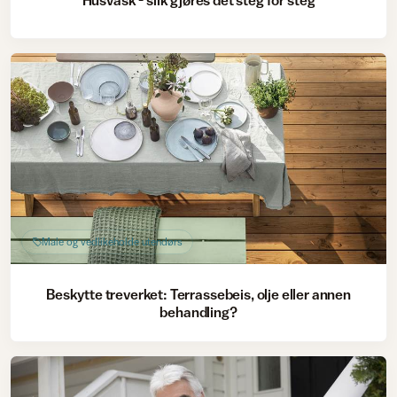
Husvask - slik gjøres det steg for steg
Male og vedlikeholde utendørs
Beskytte treverket: Terrassebeis, olje eller annen
behandling?