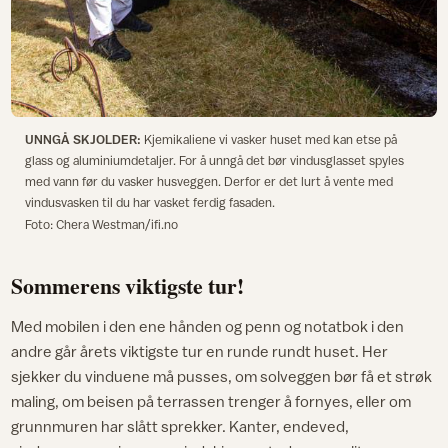
UNNGÅ SKJOLDER:
Kjemikaliene vi vasker huset med kan etse på
glass og aluminiumdetaljer. For å unngå det bør vindusglasset spyles
med vann før du vasker husveggen. Derfor er det lurt å vente med
vindusvasken til du har vasket ferdig fasaden.
Foto: Chera Westman/ifi.no
Sommerens viktigste tur!
Med mobilen i den ene hånden og penn og notatbok i den
andre går årets viktigste tur en runde rundt huset. Her
sjekker du vinduene må pusses, om solveggen bør få et strøk
maling, om beisen på terrassen trenger å fornyes, eller om
grunnmuren har slått sprekker. Kanter, endeved,