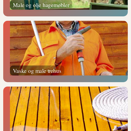
Male og olje hagemøbler
Vaske og male trehus