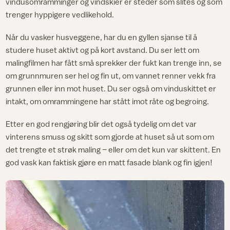
vindusomramminger og vindskier er steder som slites og som
trenger hyppigere vedlikehold.
Når du vasker husveggene, har du en gyllen sjanse til å
studere huset aktivt og på kort avstand. Du ser lett om
malingfilmen har fått små sprekker der fukt kan trenge inn, se
om grunnmuren ser hel og fin ut, om vannet renner vekk fra
grunnen eller inn mot huset. Du ser også om vinduskittet er
intakt, om omrammingene har stått imot råte og begroing.
Etter en god rengjøring blir det også tydelig om det var
vinterens smuss og skitt som gjorde at huset så ut som om
det trengte et strøk maling – eller om det kun var skittent. En
god vask kan faktisk gjøre en matt fasade blank og fin igjen!