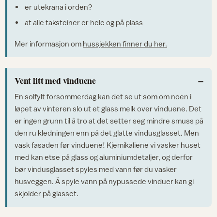
er utekrana i orden?
at alle taksteiner er hele og på plass
Mer informasjon om
hussjekken finner du her.
Vent litt med vinduene
En solfylt forsommerdag kan det se ut som om noen i
løpet av vinteren slo ut et glass melk over vinduene. Det
er ingen grunn til å tro at det setter seg mindre smuss på
den ru kledningen enn på det glatte vindusglasset. Men
vask fasaden før vinduene! Kjemikaliene vi vasker huset
med kan etse på glass og aluminiumdetaljer, og derfor
bør vindusglasset spyles med vann før du vasker
husveggen. Å spyle vann på nypussede vinduer kan gi
skjolder på glasset.