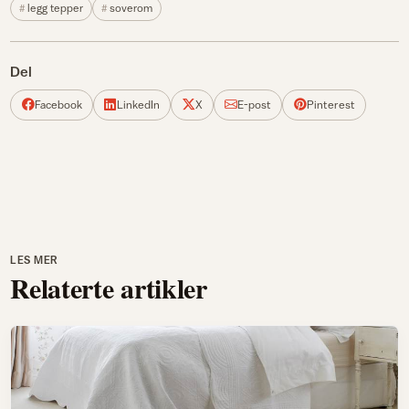
legg tepper
soverom
Del
Facebook
LinkedIn
X
E-post
Pinterest
LES MER
Relaterte artikler