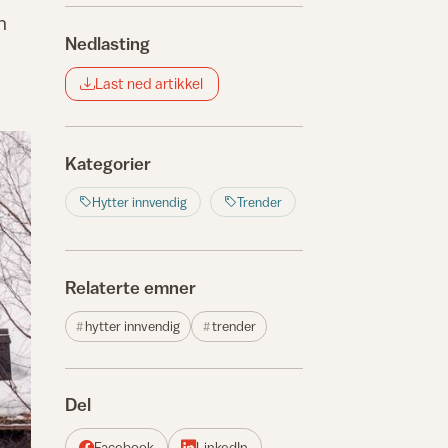
n
Nedlasting
Last ned artikkel
Kategorier
Hytter innvendig
Trender
Relaterte emner
hytter innvendig
trender
Del
Facebook
LinkedIn