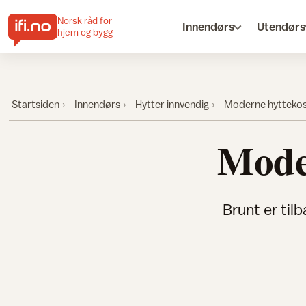
Norsk råd for
Innendørs
Utendørs
hjem og bygg
Startsiden
Innendørs
Hytter innvendig
Moderne hyttekos
Mode
Brunt er til