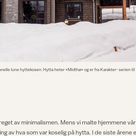
onelle lune hyttekosen. Hytta heter «Midthø» og er fra Karakter- serien til
 preget av minimalismen. Mens vi malte hjemmene vå
ing av hva som var koselig på hytta. I de siste årene 