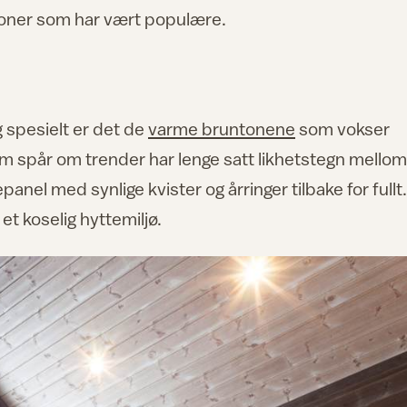
e toner som har vært populære.
 spesielt er det de
varme bruntonene
som vokser
som spår om trender har lenge satt likhetstegn mellom
epanel med synlige kvister og årringer tilbake for fullt.
et koselig hyttemiljø.