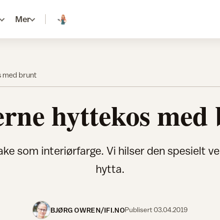
Mer
 med brunt
rne hyttekos med 
bake som interiørfarge. Vi hilser den spesielt
hytta.
BJØRG OWREN/IFI.NO
Publisert
03.04.2019