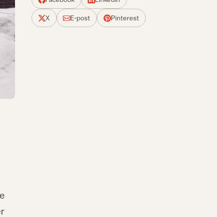
X
E-post
Pinterest
re
er