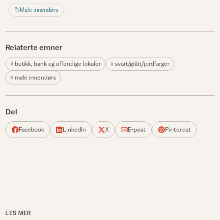
Male innendørs
Relaterte emner
butikk, bank og offentlige lokaler
svart/grått/jordfarger
male innendørs
Del
Facebook
LinkedIn
X
E-post
Pinterest
LES MER