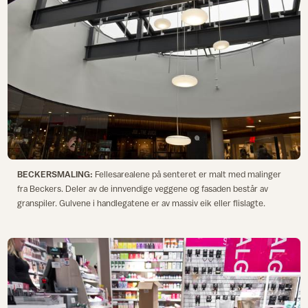
BECKERSMALING:
Fellesarealene på senteret er malt med malinger
fra Beckers. Deler av de innvendige veggene og fasaden består av
granspiler. Gulvene i handlegatene er av massiv eik eller flislagte.