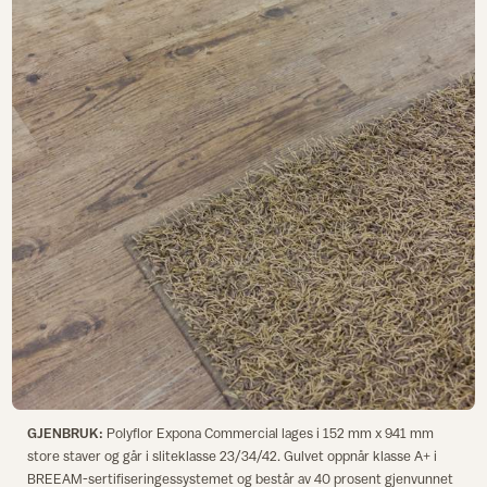
GJENBRUK:
Polyflor Expona Commercial lages i 152 mm x 941 mm
store staver og går i sliteklasse 23/34/42. Gulvet oppnår klasse A+ i
BREEAM-sertifiseringessystemet og består av 40 prosent gjenvunnet