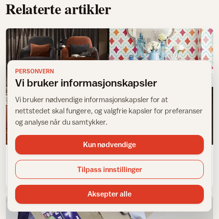
Relaterte artikler
PERSONVERN
Vi bruker informasjonskapsler
Vi bruker nødvendige informasjonskapsler for at
nettstedet skal fungere, og valgfrie kapsler for preferanser
og analyse når du samtykker.
Trender
Kun nødvendige
Hvor beveger vi oss mot 2017?
Tilpass innstillinger
Aksepter alle