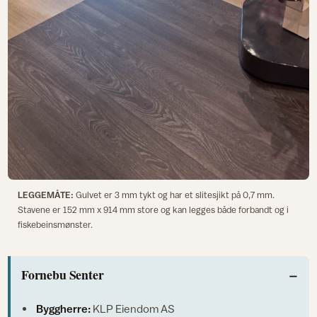
LEGGEMÅTE:
Gulvet er 3 mm tykt og har et slitesjikt på 0,7 mm.
Stavene er 152 mm x 914 mm store og kan legges både forbandt og i
fiskebeinsmønster.
Fornebu Senter
Byggherre:
KLP Eiendom AS