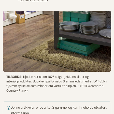
Publisert
22.11.2016
TILBORDS:
Kjeden har siden 1976 solgt kjøkkenartikler og
interiørprodukter. Butikken på Fornebu S er innredet med et LVT-gulv i
2,5 mm tykkelse som minner om værslitt eikplank (4019 Weathered
Country Plank).
Denne artikkelen er over to år gammel og kan inneholde utdatert
informasjon.