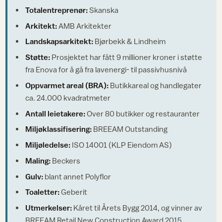
Totalentreprenør:
Skanska
Arkitekt:
AMB Arkitekter
Landskapsarkitekt:
Bjørbekk & Lindheim
Støtte:
Prosjektet har fått 9 millioner kroner i støtte
fra Enova for å gå fra lavenergi- til passivhusnivå
Oppvarmet areal (BRA):
Butikkareal og handlegater
ca. 24.000 kvadratmeter
Antall leietakere:
Over 80 butikker og restauranter
Miljøklassifisering:
BREEAM Outstanding
Miljøledelse:
ISO 14001 (KLP Eiendom AS)
Maling:
Beckers
Gulv:
blant annet Polyflor
Toaletter:
Geberit
Utmerkelser:
Kåret til Årets Bygg 2014, og vinner av
BREEAM Retail New Construction Award 2015