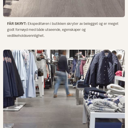
FÅR SKRYT:
Ekspeditøren i butikken skryter av belegget og er meget
godt fornøyd med både utseende, egenskaper og
vedlikeholdsvennlighet.