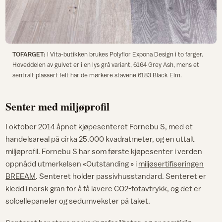
TOFARGET:
I Vita-butikken brukes Polyflor Expona Design i to farger.
Hoveddelen av gulvet er i en lys grå variant, 6164 Grey Ash, mens et
sentralt plassert felt har de mørkere stavene 6183 Black Elm.
Senter med miljøprofil
I oktober 2014 åpnet kjøpesenteret Fornebu S, med et
handelsareal på cirka 25.000 kvadratmeter, og en uttalt
miljøprofil. Fornebu S har som første kjøpesenter i verden
oppnådd utmerkelsen «Outstanding » i
miljøsertifiseringen
BREEAM
. Senteret holder passivhusstandard. Senteret er
kledd i norsk gran for å få lavere CO2-fotavtrykk, og det er
solcellepaneler og sedumvekster på taket.