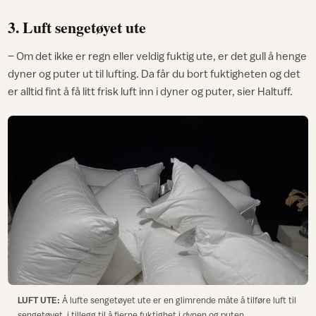
3. Luft sengetøyet ute
– Om det ikke er regn eller veldig fuktig ute, er det gull å henge
dyner og puter ut til lufting. Da får du bort fuktigheten og det
er alltid fint å få litt frisk luft inn i dyner og puter, sier Haltuff.
LUFT UTE:
Å lufte sengetøyet ute er en glimrende måte å tilføre luft til
sengetøyet, i tillegg til å fjerne fuktighet i dynen og puten.