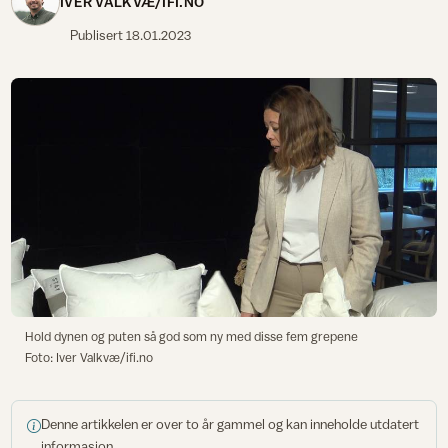
IVER VALKVÆ/IFI.NO
Publisert
18.01.2023
Hold dynen og puten så god som ny med disse fem grepene
Foto: Iver Valkvæ/ifi.no
Denne artikkelen er over to år gammel og kan inneholde utdatert
informasjon.