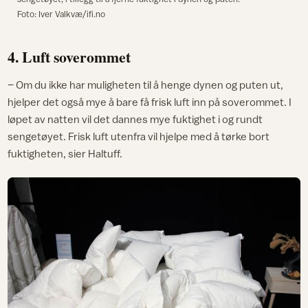
Foto: Iver Valkvæ/ifi.no
4. Luft soverommet
– Om du ikke har muligheten til å henge dynen og puten ut,
hjelper det også mye å bare få frisk luft inn på soverommet. I
løpet av natten vil det dannes mye fuktighet i og rundt
sengetøyet. Frisk luft utenfra vil hjelpe med å tørke bort
fuktigheten, sier Haltuff.