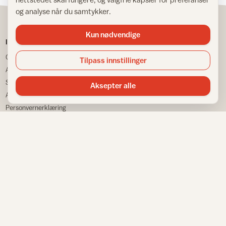
og analyse når du samtykker.
Kun nødvendige
IFI
TJENESTER
Om IFI
Spør Frida
Tilpass innstillinger
Ansatte
Bransjestatistikk
Samarbeidspartnere
Finn din nærmeste
Aksepter alle
Annonsere
Huskeliste
Personvernerklæring
VÅRE NETTSTEDER
Informasjonskapsler
Sitemap
Fargemagasinet
Gulvfakta
Tapetfakta