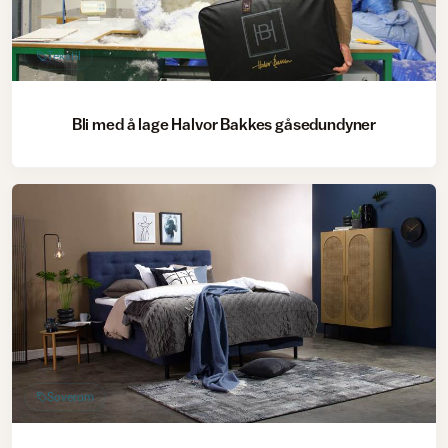
Tekstil
Bli med å lage Halvor Bakkes gåsedundyner
Soverom