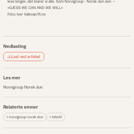
leve lenger, det klarer vi alle. Som Norvigroup - Norsk dun sier: –
«GJESS WE CAN AND WE WILL»
Foto: Iver Valkvæ/ifi.no
Nedlasting
Last ned artikkel
Les mer
Norvigroup Norsk dun
Relaterte emner
norvigroup norsk dun
tekstil