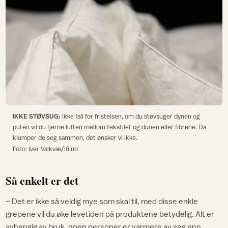
IKKE STØVSUG:
Ikke fall for fristelsen, om du støvsuger dynen og
puten vil du fjerne luften mellom tekstilet og dunen eller fibrene. Da
klumper de seg sammen, det ønsker vi ikke.
Foto: Iver Valkvæ/ifi.no
Så enkelt er det
– Det er ikke så veldig mye som skal til, med disse enkle
grepene vil du øke levetiden på produktene betydelig. Alt er
avhengig av bruk, noen personer er varmere av seg enn