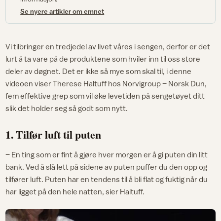
Se nyere artikler om emnet
Vi tilbringer en tredjedel av livet våres i sengen, derfor er det
lurt å ta vare på de produktene som hviler inn til oss store
deler av døgnet. Det er ikke så mye som skal til, i denne
videoen viser Therese Haltuff hos Norvigroup – Norsk Dun,
fem effektive grep som vil øke levetiden på sengetøyet ditt
slik det holder seg så godt som nytt.
1. Tilfør luft til puten
– En ting som er fint å gjøre hver morgen er å gi puten din litt
bank. Ved å slå lett på sidene av puten puffer du den opp og
tilfører luft. Puten har en tendens til å bli flat og fuktig når du
har ligget på den hele natten, sier Haltuff.