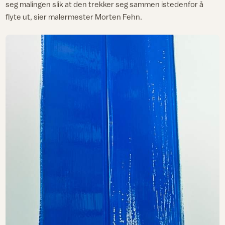
seg malingen slik at den trekker seg sammen istedenfor å
flyte ut, sier malermester Morten Fehn.