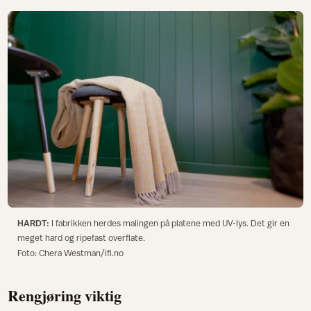
HARDT:
I fabrikken herdes malingen på platene med UV-lys. Det gir en
meget hard og ripefast overflate.
Foto: Chera Westman/ifi.no
Rengjøring viktig