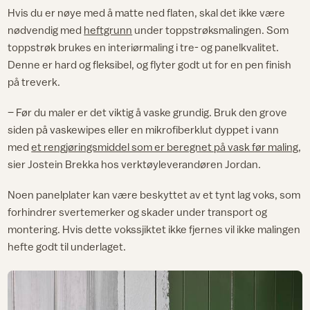
Hvis du er nøye med å matte ned flaten, skal det ikke være
nødvendig med
heftgrunn
under toppstrøksmalingen. Som
toppstrøk brukes en interiørmaling i tre- og panelkvalitet.
Denne er hard og fleksibel, og flyter godt ut for en pen finish
på treverk.
– Før du maler er det viktig å vaske grundig. Bruk den grove
siden på vaskewipes eller en mikrofiberklut dyppet i vann
med
et rengjøringsmiddel som er beregnet på vask før maling
,
sier Jostein Brekka hos verktøyleverandøren Jordan.
Noen panelplater kan være beskyttet av et tynt lag voks, som
forhindrer svertemerker og skader under transport og
montering. Hvis dette vokssjiktet ikke fjernes vil ikke malingen
hefte godt til underlaget.