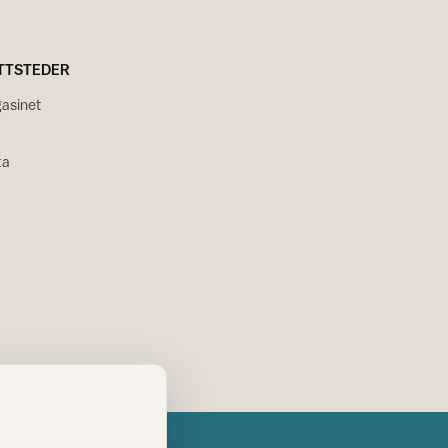
TTSTEDER
asinet
ta