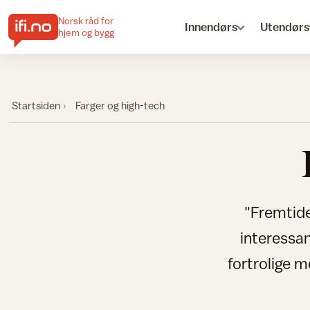
Norsk råd for
Innendørs
Utendørs
hjem og bygg
Startsiden
Farger og high-tech
"Fremtide
interessan
fortrolige 