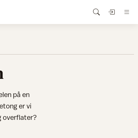
h
elen på en
etong er vi
 overflater?