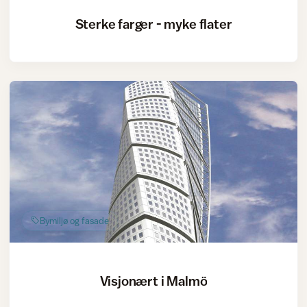
Sterke farger - myke flater
Bymiljø og fasade
Visjonært i Malmö