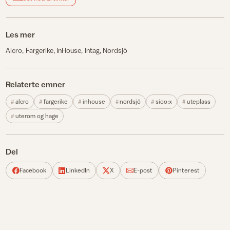
Les mer
Alcro
Fargerike
InHouse
Intag
Nordsjö
Relaterte emner
alcro
fargerike
inhouse
nordsjö
sioo:x
uteplass
uterom og hage
Del
Facebook
LinkedIn
X
E-post
Pinterest