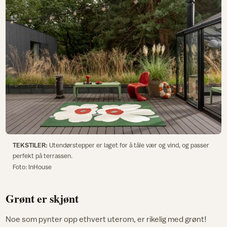
TEKSTILER:
Utendørstepper er laget for å tåle vær og vind, og passer
perfekt på terrassen.
Foto: InHouse
Grønt er skjønt
Noe som pynter opp ethvert uterom, er rikelig med grønt!