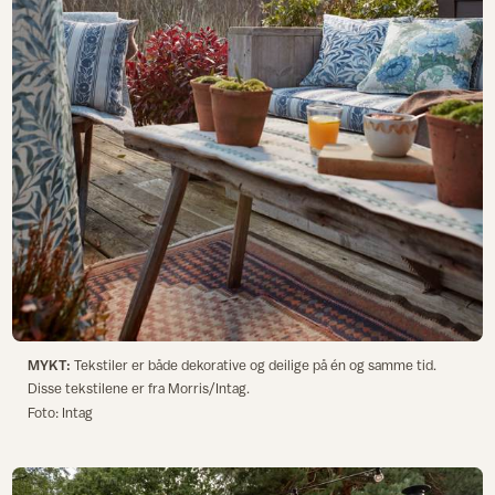
MYKT:
Tekstiler er både dekorative og deilige på én og samme tid.
Disse tekstilene er fra Morris/Intag.
Foto: Intag