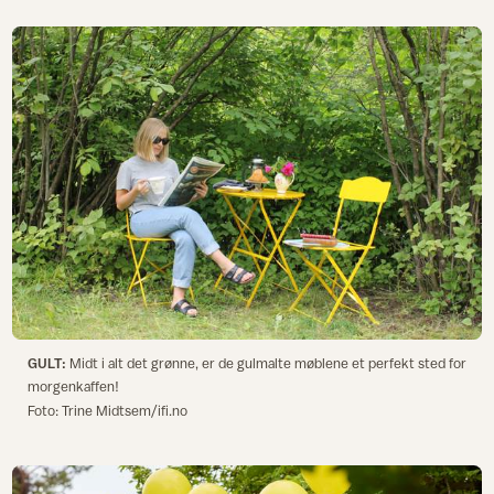
GULT:
Midt i alt det grønne, er de gulmalte møblene et perfekt sted for
morgenkaffen!
Foto: Trine Midtsem/ifi.no