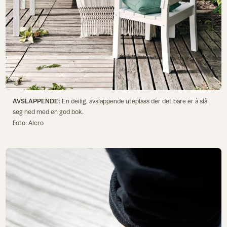
AVSLAPPENDE:
En deilig, avslappende uteplass der det bare er å slå
seg ned med en god bok.
Foto: Alcro