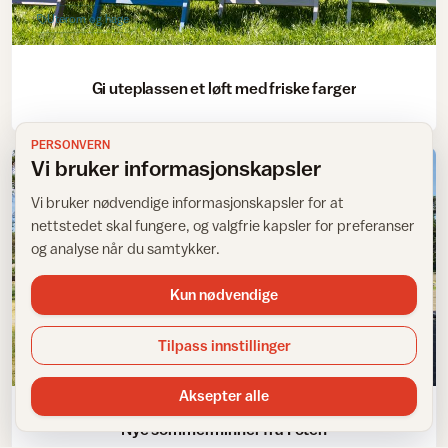
Uterom og hage
Gi uteplassen et løft med friske farger
PERSONVERN
Vi bruker informasjonskapsler
Vi bruker nødvendige informasjonskapsler for at
nettstedet skal fungere, og valgfrie kapsler for preferanser
og analyse når du samtykker.
Kun nødvendige
Tilpass innstillinger
Restaurant, kafé og bar
Aksepter alle
Nye sommerminner fra Foten