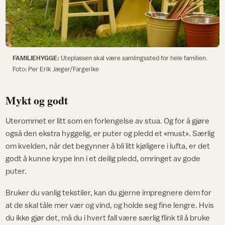
FAMILIEHYGGE:
Uteplassen skal være samlingssted for hele familien.
Foto: Per Erik Jæger/Fargerike
Mykt og godt
Uterommet er litt som en forlengelse av stua. Og for å gjøre
også den ekstra hyggelig, er puter og pledd et «must». Særlig
om kvelden, når det begynner å bli litt kjøligere i lufta, er det
godt å kunne krype inn i et deilig pledd, omringet av gode
puter.
Bruker du vanlig tekstiler, kan du gjerne impregnere dem for
at de skal tåle mer vær og vind, og holde seg fine lengre. Hvis
du ikke gjør det, må du i hvert fall være særlig flink til å bruke